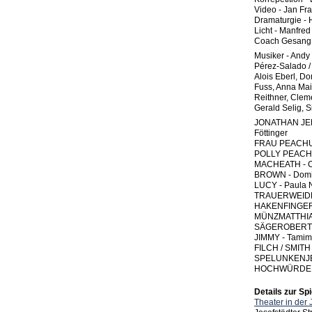
Video - Jan Fra
Dramaturgie - 
Licht - Manfre
Coach Gesang -
Musiker - Andy 
Pérez-Salado /
Alois Eberl, Do
Fuss, Anna Mai
Reithner, Clem
Gerald Selig, 
JONATHAN JE
Föttinger
FRAU PEACHUM 
POLLY PEACHU
MACHEATH - Cl
BROWN - Domi
LUCY - Paula 
TRAUERWEIDEN
HAKENFINGERJA
MÜNZMATTHIAS
SÄGEROBERT -
JIMMY - Tamim 
FILCH / SMITH 
SPELUNKENJE
HOCHWÜRDEN K
Details zur Spi
Theater in der 