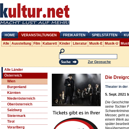
HOME
VERANSTALTUNGEN
FREIKARTEN
SPIELSTÄTTEN
KU
Alle
Ausstellung
Film
Kabarett
Kinder
Literatur
Musik-E
Musik-U
Musi
Zur Geosuche
Alle Länder
Österreich
Die Dreig
Wien
Theater in der
Burgenland
Kärnten
5. Sept. 2021 b
Niederösterreich
Die Geschichte
Oberösterreich
seine Tochter 
Salzburg
Schwerkrimine
Messer, geht a
Steiermark
einem Werk aus
Tirol
später bearbeit
Vorarlberg
Neuübersetzung