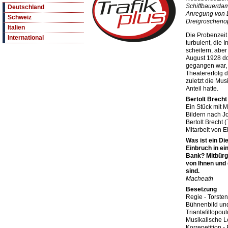
Schiffbauerdam
Deutschland
Anregung von L
Schweiz
Dreigroscheno
Italien
Die Probenzeit 
International
turbulent, die
scheitern, abe
August 1928 do
gegangen war,
Theatererfolg d
zuletzt die Mus
Anteil hatte.
Bertolt Brecht 
Ein Stück mit M
Bildern nach J
Bertolt Brecht (
Mitarbeit von 
Was ist ein Di
Einbruch in e
Bank? Mitbürge
von Ihnen und
sind.
Macheath
Besetzung
Regie - Torsten
Bühnenbild und
Triantafillopou
Musikalische Le
Korrepetition -