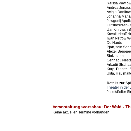
Raissa Pawlown
Andrea Jonas
Axinja Danilow
Johanna Mahaf
Jewgenij Apoll
Gutsbesitzer -
Uar Kirilytsch 
Kavallerieoffiz
Iwan Petrow Wo
De Nardo
Pjotr, sein Soh
Alexej Sergeje
Stolzmann
Gennadij Nests
Arkadij Stscha
Karp, Diener -
Ulita, Haushäl
Details zur Spi
Theater in der 
Josefstädter S
Veranstaltungsvorschau: Der Wald - The
Keine aktuellen Termine vorhanden!