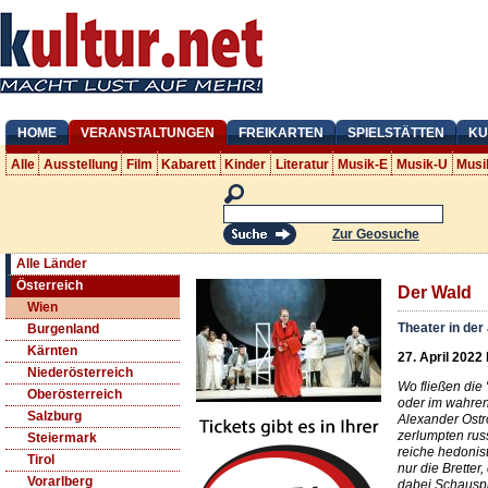
HOME
VERANSTALTUNGEN
FREIKARTEN
SPIELSTÄTTEN
KU
Alle
Ausstellung
Film
Kabarett
Kinder
Literatur
Musik-E
Musik-U
Musi
Zur Geosuche
Alle Länder
Österreich
Der Wald
Wien
Theater in der
Burgenland
Kärnten
27. April 2022 
Niederösterreich
Wo fließen die
Oberösterreich
oder im wahren
Salzburg
Alexander Ostro
zerlumpten rus
Steiermark
reiche hedonis
Tirol
nur die Bretter
Vorarlberg
dabei Schauspi