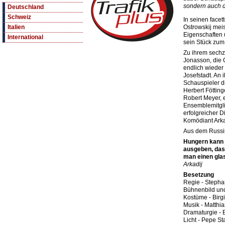
sondern auch d
Deutschland
Schweiz
In seinen facet
Ostrowskij mei
Italien
Eigenschaften 
International
sein Stück zum
Zu ihrem sechz
Jonasson, die
endlich wieder
Josefstadt. An 
Schauspieler d
Herbert Föttin
Robert Meyer, 
Ensemblemitgli
erfolgreicher D
Komödiant Arka
Aus dem Russi
Hungern kann j
ausgeben, das 
man einen gla
Arkadij
Besetzung
Regie - Stepha
Bühnenbild und
Kostüme - Birgi
Musik - Matthia
Dramaturgie -
Licht - Pepe S