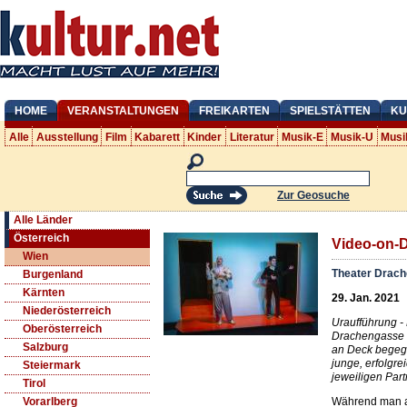
HOME
VERANSTALTUNGEN
FREIKARTEN
SPIELSTÄTTEN
KU
Alle
Ausstellung
Film
Kabarett
Kinder
Literatur
Musik-E
Musik-U
Musi
Zur Geosuche
Alle Länder
Österreich
Video-on-
Wien
Theater Drac
Burgenland
Kärnten
29. Jan. 2021
Niederösterreich
Uraufführung -
Oberösterreich
Drachengasse -
Salzburg
an Deck begegn
junge, erfolgre
Steiermark
jeweiligen Par
Tirol
Während man an
Vorarlberg