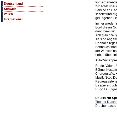
vorbeiziehende
Deutschland
zunächst über 
Schweiz
Service an Dec
scherzt und erg
Italien
gelungenen Le
International
Immer wieder t
Bord dieses Sch
dann bewusst. E
sich gleichzeit
sie sind abgekl
Dennoch regt si
Sehnsucht nach
der Wunsch nac
Leben übersteig
Autor*innenpre
Regie: Valerie 
Bühne, Kostüm
Choreografie: 
Musik: Scott D
Regieassistenz
Es spielen: Jo
Hugo Le Brigan
Details zur Spi
Theater Drach
Drachengasse 