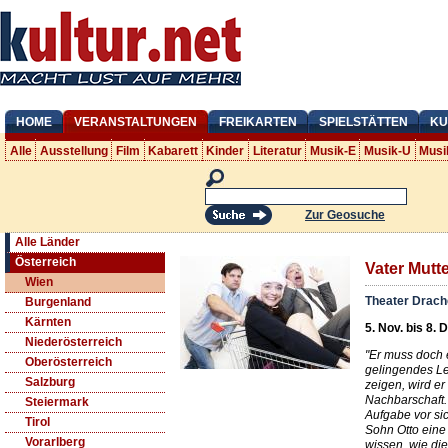
HOME
VERANSTALTUNGEN
FREIKARTEN
SPIELSTÄTTEN
KU
Alle
Ausstellung
Film
Kabarett
Kinder
Literatur
Musik-E
Musik-U
Musi
Zur Geosuche
Alle Länder
Österreich
Vater Mutt
Wien
Theater Drac
Burgenland
Kärnten
5. Nov. bis 8. 
Niederösterreich
"Er muss doch 
Oberösterreich
gelingendes Le
Salzburg
zeigen, wird er
Nachbarschaft."
Steiermark
Aufgabe vor si
Tirol
Sohn Otto eine 
Vorarlberg
wissen, wie die