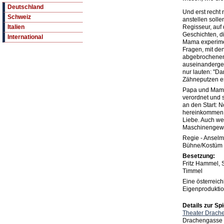
Deutschland
Und erst recht n
Schweiz
anstellen solle
Regisseur, auf
Italien
Geschichten, di
International
Mama experimen
Fragen, mit den
abgebrochenem
auseinanderge
nur lauten: "D
Zähneputzen e
Papa und Mama
verordnet und s
an den Start: N
hereinkommen, 
Liebe. Auch we
Maschinengeweh
Regie - Anselm
Bühne/Kostüm -
Besetzung:
Fritz Hammel, 
Timmel
Eine österreich
Eigenprodukti
Details zur Spi
Theater Drach
Drachengasse 