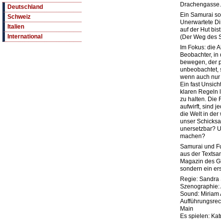
Drachengasse.
Deutschland
Ein Samurai so
Schweiz
Unerwartete Di
Italien
auf der Hut bis
International
(Der Weg des S
Im Fokus: die Al
Beobachter, in
bewegen, der 
unbeobachtet, s
wenn auch nur 
Ein fast Unsich
klaren Regeln l
zu halten. Die
aufwirft, sind 
die Welt in der
unser Schicksal
unersetzbar? U
machen?
Samurai und F
aus der Texts
Magazin des Gl
sondern ein ers
Regie: Sandra
Szenographie:
Sound: Miriam
Aufführungsrec
Main
Es spielen: Kat