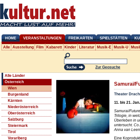
HOME
VERANSTALTUNGEN
FREIKARTEN
SPIELSTÄTTEN
KU
Alle
Ausstellung
Film
Kabarett
Kinder
Literatur
Musik-E
Musik-U
Musi
Zur Geosuche
Alle Länder
Österreich
Samurai/F
Wien
Theater Drac
Burgenland
Kärnten
11. bis 21. Jan
Niederösterreich
Samurai/Future
Oberösterreich
Trilogie, in wel
Salzburg
Überleben in 
untersucht. Co
Steiermark
Anna van Leen
Tirol
Eine Koprodukt
Vorarlberg