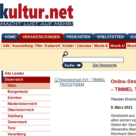
HOME
VERANSTALTUNGEN
FREIKARTEN
SPIELSTÄTTEN
KU
Alle
Ausstellung
Film
Kabarett
Kinder
Literatur
Musik-E
Musik-U
Musi
Zur Geosuche
Alle Länder
Österreich
Online-Str
Wien
– TIMMEL
Burgenland
Kärnten
Theater Drac
Niederösterreich
9. März 2021
Oberösterreich
Gestreamt aus 
Salzburg
alles seinen ei
Steiermark
Gebot der Stun
Tirol
Alexandra-Mar
Reinhard Stein
Vorarlberg