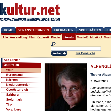
HOME
VERANSTALTUNGEN
FREIKARTEN
SPIELSTÄTTEN
KU
Alle
Ausstellung
Film
Kabarett
Kinder
Literatur
Musik-E
Musik-U
Musi
Zur Geosuche
Alle Länder
Österreich
ALPENGL
Wien
Theater Akzen
Burgenland
Kärnten
7. März 2009
Niederösterreich
Eine szenische 
Oberösterreich
und Manuel Wit
Salzburg
über den Däch
Steiermark
Ein Mann, blind
Tirol
Menschen zurü
hochgelegenen 
Vorarlberg