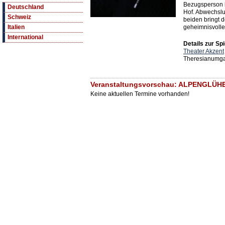
Bezugsperson i
Deutschland
Hof. Abwechsl
Schweiz
beiden bringt 
geheimnisvoll
Italien
International
Details zur Spi
Theater Akzent
Theresianumga
Veranstaltungsvorschau: ALPENGLÜHEN
Keine aktuellen Termine vorhanden!