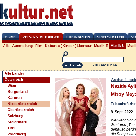
HOME
VERANSTALTUNGEN
FREIKARTEN
SPIELSTÄTTEN
KU
Alle
Ausstellung
Film
Kabarett
Kinder
Literatur
Musik-E
Musik-U
Musi
Zur Geosuche
Alle Länder
Österreich
Wachaufestspi
Wien
Nazide Ayl
Burgenland
Missy May:
Kärnten
Teisenhoferho
Niederösterreich
Oberösterreich
8. Sept. 2022
Salzburg
Wer kennt ihn 
Steiermark
Gun“ und „The 
Tirol
genauso berüh
die Songs, die
Vorarlberg