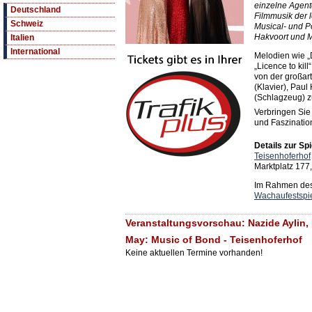
einzelne Agent
Deutschland
Filmmusik der l
Schweiz
Musical- und P
Hakvoort und M
Italien
International
Melodien wie „D
„Licence to kill
von der großar
(Klavier), Paul
(Schlagzeug) 
Verbringen Sie
und Faszinatio
Details zur Spi
Teisenhoferhof
Marktplatz 177
Im Rahmen des 
Wachaufestspi
Veranstaltungsvorschau: Nazide Aylin
May: Music of Bond - Teisenhoferhof
Keine aktuellen Termine vorhanden!