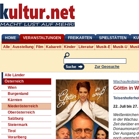
HOME
VERANSTALTUNGEN
FREIKARTEN
SPIELSTÄTTEN
KU
Alle
Ausstellung
Film
Kabarett
Kinder
Literatur
Musik-E
Musik-U
Musi
Zur Geosuche
Alle Länder
Österreich
Wachaufestspi
Wien
Göttin in 
Burgenland
Teisenhoferho
Kärnten
Niederösterreich
22. Juli bis 27
Oberösterreich
Weißenkirchen 
Salzburg
in der Wachau 
Zeit darüber en
Steiermark
Donaumonarchie
Tirol
Der Ausgang d
Vorarlberg
noch unentschl