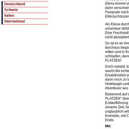
Elena kommt vie
Deutschland
dann verschwi
Schweiz
Pasquale nach 
Italien
Eifersuchtssze
International
Als Elena durc
scheinbar stirbt
Eine Frechheit!
nicht akzeptiert
So ist es an ih
durchaus begab
retten und in 
schlüpfen, de
PLATZEN!
Doch sobald Jo
wacht die echt
Ersatzkostüm 
dann noch Jo‘s 
Hotelpagin und
Abenteuer aus s
Basierend auf
PLATZEN“ über
Erstaufführung
unserer Zeit, h
unglaublich wit
Komödie, mit 
Ende.
Mit: