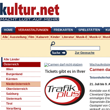
HOME
VERANSTALTUNGEN
FREIKARTEN
SPIELSTÄTTEN
KU
Alle
Ausstellung
Film
Kabarett
Kinder
Literatur
Musik-E
Musik-U
Musi
Zur Geosuche
Alle Länder
Österreich
Wachaufestspi
Wien
Carmen dar
Burgenland
Teisenhoferho
Kärnten
Niederösterreich
21. Juli bis 9.
Oberösterreich
Komödie von Ke
Salzburg
Cleveland Opera
einmaliges Erei
Steiermark
Sopranistin Ele
Tirol
Gastspiel von
Vorarlberg
verkauft, es is