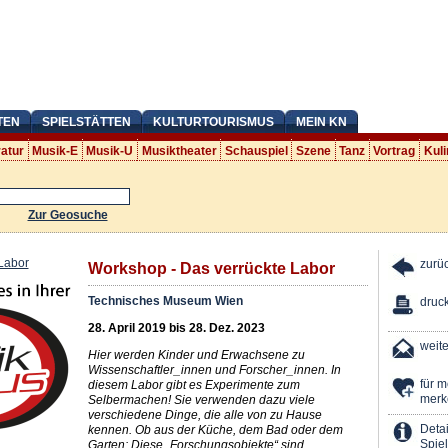
TEN
SPIELSTÄTTEN
KULTURTOURISMUS
MEIN KN
ratur
Musik-E
Musik-U
Musiktheater
Schauspiel
Szene
Tanz
Vortrag
Kuli
Zur Geosuche
zurü
Workshop - Das verrückte Labor
Technisches Museum Wien
druc
28. April 2019 bis 28. Dez. 2023
weit
Hier werden Kinder und Erwachsene zu
Wissenschaftler_innen und Forscher_innen. In
für 
diesem Labor gibt es Experimente zum
merk
Selbermachen! Sie verwenden dazu viele
verschiedene Dinge, die alle von zu Hause
Detai
kennen. Ob aus der Küche, dem Bad oder dem
Spiel
Garten: Diese „Forschungsobjekte“ sind