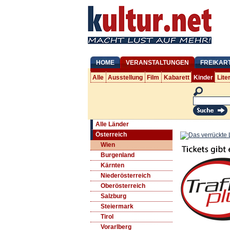
HOME
VERANSTALTUNGEN
FREIKAR
Alle
Ausstellung
Film
Kabarett
Kinder
Lite
Alle Länder
Österreich
Wien
Burgenland
Kärnten
Niederösterreich
Oberösterreich
Salzburg
Steiermark
Tirol
Vorarlberg