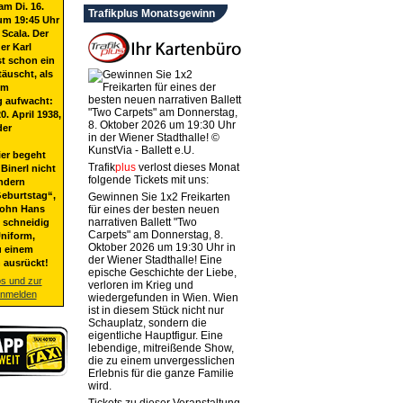
am Di. 16.
Trafikplus Monatsgewinn
um 19:45 Uhr
 Scala. Der
er Karl
st schon ein
täuscht, als
em
g aufwacht:
20. April 1938,
der
ier begeht
Trafik
plus
verlost dieses Monat
Binerl nicht
folgende Tickets mit uns:
ndern
eburtstag“,
Gewinnen Sie 1x2 Freikarten
Sohn Hans
für eines der besten neuen
narrativen Ballett "Two
t schneidig
Carpets" am Donnerstag, 8.
niform,
Oktober 2026 um 19:30 Uhr in
u einem
der Wiener Stadthalle! Eine
 ausrückt!
epische Geschichte der Liebe,
os und zur
verloren im Krieg und
anmelden
wiedergefunden in Wien. Wien
ist in diesem Stück nicht nur
Schauplatz, sondern die
eigentliche Hauptfigur. Eine
lebendige, mitreißende Show,
die zu einem unvergesslichen
Erlebnis für die ganze Familie
wird.