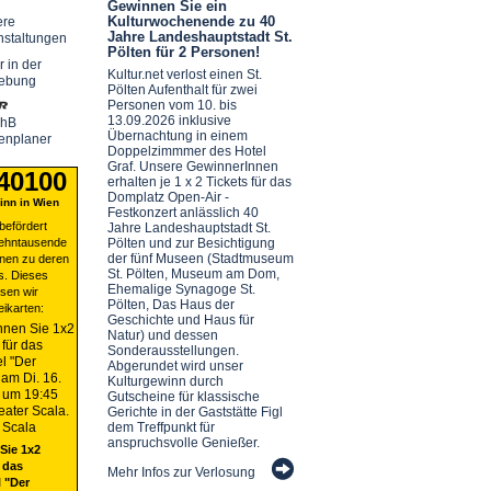
Gewinnen Sie ein
Kulturwochenende zu 40
ere
Jahre Landeshauptstadt St.
nstaltungen
Pölten für 2 Personen!
r in der
Kultur.net verlost einen St.
ebung
Pölten Aufenthalt für zwei
Personen vom 10. bis
13.09.2026 inklusive
chB
Übernachtung in einem
enplaner
Doppelzimmmer des Hotel
Graf. Unsere GewinnerInnen
 40100
erhalten je 1 x 2 Tickets für das
Domplatz Open-Air -
nn in Wien
Festkonzert anlässlich 40
befördert
Jahre Landeshauptstadt St.
zehntausende
Pölten und zur Besichtigung
der fünf Museen (Stadtmuseum
nen zu deren
St. Pölten, Museum am Dom,
s. Dieses
Ehemalige Synagoge St.
sen wir
Pölten, Das Haus der
eikarten:
Geschichte und Haus für
Natur) und dessen
Sonderausstellungen.
Abgerundet wird unser
Kulturgewinn durch
Gutscheine für klassische
Gerichte in der Gaststätte Figl
dem Treffpunkt für
anspruchsvolle Genießer.
Sie 1x2
 das
Mehr Infos zur Verlosung
 "Der