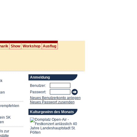
narik
Show
Workshop
Ausflug
Anmeldung
ck
Benutzer:
Passwort:
ken
Neues Benutzerkonto anlegen
Neues Passwort zusenden
erempfehlen
Kulturgewinn des Monats
mein SK
en
ls zur
stätte