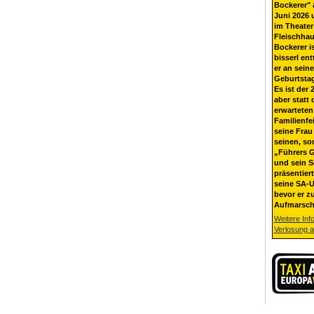
Bockerer" 
Juni 2026 
im Theater
Fleischhau
Bockerer i
bisserl ent
er an sein
Geburtsta
Es ist der 
aber statt 
erwarteten
Familienfe
seine Frau 
seinen, so
„Führers G
und sein 
präsentier
seine SA-U
bevor er z
Aufmarsch
Weitere Inf
Verlosung 