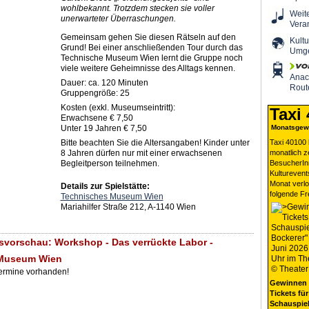
wohlbekannt. Trotzdem stecken sie voller
Weit
unerwarteter Überraschungen.
Vera
Gemeinsam gehen Sie diesen Rätseln auf den
Kultu
Grund! Bei einer anschließenden Tour durch das
Umg
Technische Museum Wien lernt die Gruppe noch
viele weitere Geheimnisse des Alltags kennen.
Ana
Dauer: ca. 120 Minuten
Rout
Gruppengröße: 25
Kosten (exkl. Museumseintritt):
Taxi
Erwachsene € 7,50
Unter 19 Jahren € 7,50
Monatsgewi
Bitte beachten Sie die Altersangaben! Kinder unter
Taxi 40100 
8 Jahren dürfen nur mit einer erwachsenen
monatlich 
Begleitperson teilnehmen.
BesucherIn
Kulturevent
Monat verlo
Details zur Spielstätte:
folgende Fr
Technisches Museum Wien
Mariahilfer Straße 212, A-1140 Wien
svorschau: Workshop - Das verrückte Labor -
 Museum Wien
Termine vorhanden!
Gewinnen 
Tickets für
Schauspiel