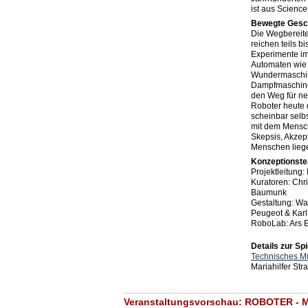
ist aus Science
Bewegte Gesch
Die Wegbereiter
reichen teils b
Experimente i
Automaten wie 
Wundermaschin
Dampfmaschine
den Weg für n
Roboter heute d
scheinbar selb
mit dem Mensc
Skepsis, Akzep
Menschen lieg
Konzeptionst
Projektleitung
Kuratoren: Chr
Baumunk
Gestaltung: Wa
Peugeot & Karl
RoboLab: Ars E
Details zur Spi
Technisches 
Mariahilfer St
Veranstaltungsvorschau: ROBOTER -