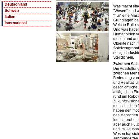
Deutschland
Was macht eine
Schweiz
"Wesen", und w
"nur" eine Mas
Italien
Grundlagen ba
International
Welche Rolle sp
Und was haben 
Humanoiden vo
diesen und and
Objekte nach: f
Spielzeugrobot
riesige Industr
Stelldichein.
Zwischen Scie
Die Ausstellung
zwischen Mens
Bedeutung von 
und Realität fü
geschichtliche
alltäglichen E
rund um Robote
Zukunftsvision
menschlichen M
haben den mode
des Menschen e
Industrierobote
aber auch Fußba
und im Haushal
Wesen hat sich 
Jahrhunderten 