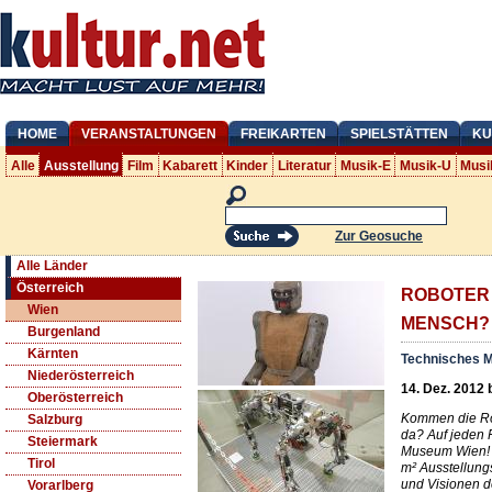
HOME
VERANSTALTUNGEN
FREIKARTEN
SPIELSTÄTTEN
KU
Alle
Ausstellung
Film
Kabarett
Kinder
Literatur
Musik-E
Musik-U
Musi
Zur Geosuche
Alle Länder
Österreich
ROBOTER 
Wien
MENSCH?
Burgenland
Kärnten
Technisches 
Niederösterreich
14. Dez. 2012 
Oberösterreich
Kommen die Rob
Salzburg
da? Auf jeden 
Steiermark
Museum Wien! E
Tirol
m² Ausstellung
und Visionen d
Vorarlberg