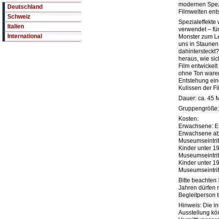
modernen Spezi
Deutschland
Filmwelten ent
Schweiz
Spezialeffekte 
Italien
verwendet – fü
International
Monster zum Le
uns in Staunen
dahintersteckt?
heraus, wie si
Film entwickel
ohne Ton waren.
Entstehung eine
Kulissen der Fi
Dauer: ca. 45 
Gruppengröße:
Kosten:
Erwachsene: E
Erwachsene ab
Museumseintrit
Kinder unter 1
Museumseintrit
Kinder unter 1
Museumseintrit
Bitte beachten 
Jahren dürfen 
Begleitperson 
Hinweis: Die in
Ausstellung kö