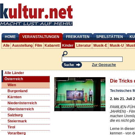
HOME
VERANSTALTUNGEN
FREIKARTEN
SPIELSTÄTTEN
KU
Alle
Ausstellung
Film
Kabarett
Kinder
Literatur
Musik-E
Musik-U
Musi
Zur Geosuche
Alle Länder
Österreich
Die Tricks 
Wien
Technisches 
Burgenland
Kärnten
2. bis 21. Juli
Niederösterreich
FAMILIEN-FÜ
Oberösterreich
JAHREN) - Film
Salzburg
machen Unmögl
die es nicht gi
Steiermark
Tirol
Lerne in diese
kennen - von de
Vorarlberg