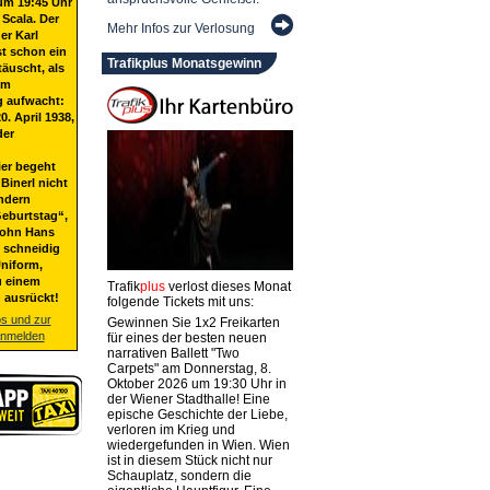
um 19:45 Uhr
 Scala. Der
Mehr Infos zur Verlosung
er Karl
st schon ein
Trafikplus Monatsgewinn
täuscht, als
em
g aufwacht:
20. April 1938,
der
ier begeht
Binerl nicht
ndern
eburtstag“,
Sohn Hans
t schneidig
niform,
u einem
Trafik
plus
verlost dieses Monat
 ausrückt!
folgende Tickets mit uns:
os und zur
Gewinnen Sie 1x2 Freikarten
anmelden
für eines der besten neuen
narrativen Ballett "Two
Carpets" am Donnerstag, 8.
Oktober 2026 um 19:30 Uhr in
der Wiener Stadthalle! Eine
epische Geschichte der Liebe,
verloren im Krieg und
wiedergefunden in Wien. Wien
ist in diesem Stück nicht nur
Schauplatz, sondern die