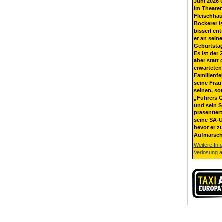
Juni 2026 
im Theater
Fleischhau
Bockerer i
bisserl ent
er an sein
Geburtsta
Es ist der 
aber statt 
erwarteten
Familienfe
seine Frau 
seinen, so
„Führers G
und sein 
präsentier
seine SA-U
bevor er z
Aufmarsch
Weitere Inf
Verlosung 