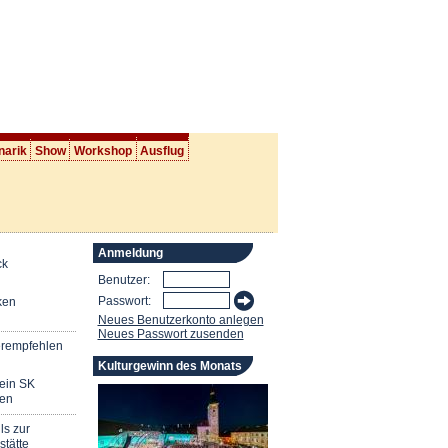
narik
Show
Workshop
Ausflug
Anmeldung
ck
Benutzer:
Passwort:
ken
Neues Benutzerkonto anlegen
Neues Passwort zusenden
erempfehlen
Kulturgewinn des Monats
mein SK
en
ls zur
stätte