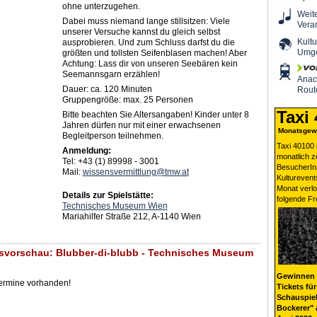
ohne unterzugehen.
Weit
Dabei muss niemand lange stillsitzen: Viele
Vera
unserer Versuche kannst du gleich selbst
Kultu
ausprobieren. Und zum Schluss darfst du die
Umg
größten und tollsten Seifenblasen machen! Aber
Achtung: Lass dir von unseren Seebären kein
Seemannsgarn erzählen!
Ana
Dauer: ca. 120 Minuten
Rout
Gruppengröße: max. 25 Personen
Taxi
Bitte beachten Sie Altersangaben! Kinder unter 8
Jahren dürfen nur mit einer erwachsenen
Monatsgewi
Begleitperson teilnehmen.
Taxi 40100 
Anmeldung:
monatlich 
Tel: +43 (1) 89998 - 3001
BesucherIn
Mail:
wissensvermittlung@tmw.at
Kulturevent
Monat verlo
Details zur Spielstätte:
folgende Fr
Technisches Museum Wien
Mariahilfer Straße 212, A-1140 Wien
svorschau: Blubber-di-blubb - Technisches Museum
Gewinnen 
Termine vorhanden!
Tickets für
Schauspiel
Bockerer" 