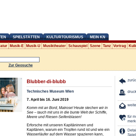
TEN
SPIELSTÄTTEN
KULTURTOURISMUS
MEIN KN
ratur
Musik-E
Musik-U
Musiktheater
Schauspiel
Szene
Tanz
Vortrag
Kuli
Zur Geosuche
zurü
Blubber-di-blubb
Technisches Museum Wien
druc
7. April bis 16. Juni 2019
weit
Komm mit an Bord, Matrose! Heute stechen wir in
See – tauch mit uns in die bunte Welt der Schiffe,
für 
Meere und Riesen-Seifenblasen!
merk
Erforsche mit unseren Kapitäninnen und
Kapitänen, warum ein Tropfen rund ist und wie ein
Detai
Wasserläufer auf dem Wasser spazieren kann,
Spiel