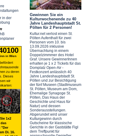
ere
nstaltungen
Gewinnen Sie ein
r in der
Kulturwochenende zu 40
ebung
Jahre Landeshauptstadt St.
Pölten für 2 Personen!
Kultur.net verlost einen St.
chB
Pölten Aufenthalt für zwei
enplaner
Personen vom 10. bis
13.09.2026 inklusive
 40100
Übernachtung in einem
Doppelzimmmer des Hotel
nn in Wien
Graf. Unsere GewinnerInnen
befördert
erhalten je 1 x 2 Tickets für das
zehntausende
Domplatz Open-Air -
nen zu deren
Festkonzert anlässlich 40
Jahre Landeshauptstadt St.
s. Dieses
Pölten und zur Besichtigung
sen wir
der fünf Museen (Stadtmuseum
eikarten:
St. Pölten, Museum am Dom,
Ehemalige Synagoge St.
Pölten, Das Haus der
Geschichte und Haus für
Natur) und dessen
Sonderausstellungen.
Abgerundet wird unser
Sie 1x2
Kulturgewinn durch
Gutscheine für klassische
 das
Gerichte in der Gaststätte Figl
 "Der
dem Treffpunkt für
am Di. 16.
anspruchsvolle Genießer.