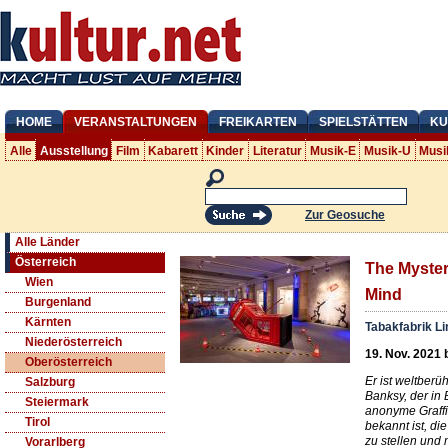
HOME
VERANSTALTUNGEN
FREIKARTEN
SPIELSTÄTTEN
KU
Alle
Ausstellung
Film
Kabarett
Kinder
Literatur
Musik-E
Musik-U
Musi
Zur Geosuche
Alle Länder
Österreich
The Myster
Wien
Mind
Burgenland
Kärnten
Tabakfabrik Li
Niederösterreich
19. Nov. 2021 
Oberösterreich
Er ist weltber
Salzburg
Banksy, der in 
Steiermark
anonyme Graffit
Tirol
bekannt ist, d
zu stellen und 
Vorarlberg