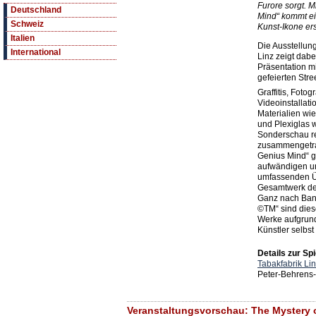
Furore sorgt. M
Deutschland
Mind“ kommt e
Schweiz
Kunst-Ikone ers
Italien
Die Ausstellung
International
Linz zeigt dab
Präsentation m
gefeierten Stre
Graffitis, Fotog
Videoinstallat
Materialien wie
und Plexiglas 
Sonderschau re
zusammengetrag
Genius Mind“ g
aufwändigen un
umfassenden Üb
Gesamtwerk de
Ganz nach Bank
©TM“ sind die
Werke aufgrun
Künstler selbst 
Details zur Spi
Tabakfabrik Li
Peter-Behrens-
Veranstaltungsvorschau: The Mystery 