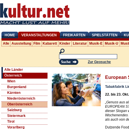
HOME
VERANSTALTUNGEN
FREIKARTEN
SPIELSTÄTTEN
KU
Alle
Ausstellung
Film
Kabarett
Kinder
Literatur
Musik-E
Musik-U
Musi
Zur Geosuche
Alle Länder
Österreich
European S
Wien
Tabakfabrik Li
Burgenland
Kärnten
22. bis 23. Okt
Niederösterreich
„Genuss aus alle
Oberösterreich
EUROPEAN ST
Salzburg
dieser Slogan 
Wochenendes s
Steiermark
als auch von d
Tirol
Dutzende Food 
Vorarlberg