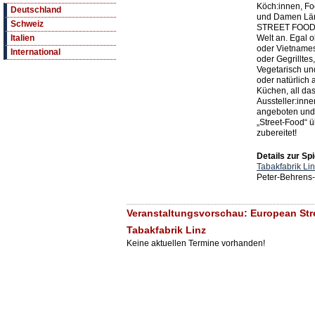
Köch:innen, Foo
Deutschland
und Damen Lä
Schweiz
STREET FOOD F
Welt an. Egal 
Italien
oder Vietnames
International
oder Gegrillte
Vegetarisch un
oder natürlich
Küchen, all das
Aussteller:inn
angeboten und 
„Street-Food“ üb
zubereitet!
Details zur Spi
Tabakfabrik Li
Peter-Behrens-
Veranstaltungsvorschau: European Stre
Tabakfabrik Linz
Keine aktuellen Termine vorhanden!