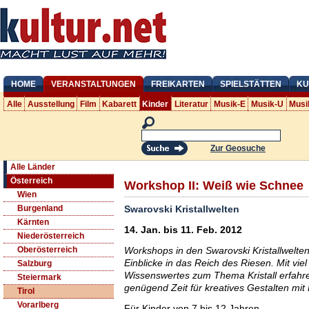
HOME
VERANSTALTUNGEN
FREIKARTEN
SPIELSTÄTTEN
KU
Alle
Ausstellung
Film
Kabarett
Kinder
Literatur
Musik-E
Musik-U
Musi
Zur Geosuche
Alle Länder
Österreich
Workshop II: Weiß wie Schnee
Wien
Swarovski Kristallwelten
Burgenland
Kärnten
14. Jan. bis 11. Feb. 2012
Niederösterreich
Workshops in den Swarovski Kristallwelt
Oberösterreich
Einblicke in das Reich des Riesen. Mit vi
Salzburg
Wissenswertes zum Thema Kristall erfahren
Steiermark
genügend Zeit für kreatives Gestalten mit K
Tirol
Vorarlberg
Für Kinder von 7 bis 12 Jahren.