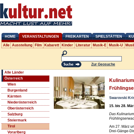
HOME
VERANSTALTUNGEN
FREIKARTEN
SPIELSTÄTTEN
KU
Alle
Ausstellung
Film
Kabarett
Kinder
Literatur
Musik-E
Musik-U
Musi
Zur Geosuche
Alle Länder
Österreich
Kulinarium
Wien
Frühlings
Burgenland
Kärnten
Swarovski Kris
Niederösterreich
15. bis 28. Mä
Oberösterreich
Das Kulinarium
Salzburg
Frühlingserwac
Steiermark
Tirol
Am 27. März um
Drei-Gänge-Dinn
Vorarlberg