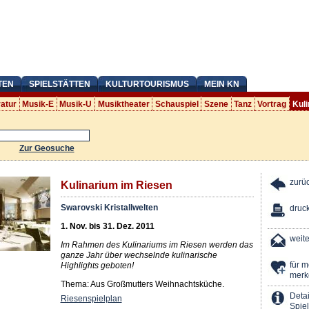
TEN
SPIELSTÄTTEN
KULTURTOURISMUS
MEIN KN
ratur
Musik-E
Musik-U
Musiktheater
Schauspiel
Szene
Tanz
Vortrag
Kuli
Zur Geosuche
zurü
Kulinarium im Riesen
Swarovski Kristallwelten
druc
1. Nov. bis 31. Dez. 2011
weit
Im Rahmen des Kulinariums im Riesen werden das
ganze Jahr über wechselnde kulinarische
für 
Highlights geboten!
merk
Thema: Aus Großmutters Weihnachtsküche.
Detai
Riesenspielplan
Spiel