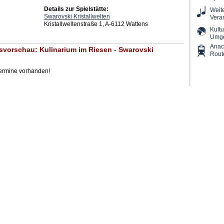
Details zur Spielstätte:
Weit
Swarovski Kristallwelten
Vera
Kristallweltenstraße 1, A-6112 Wattens
Kultu
Umg
Ana
svorschau: Kulinarium im Riesen - Swarovski
Rout
Termine vorhanden!