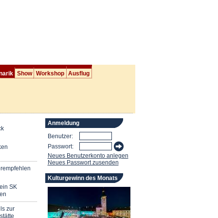
narik
Show
Workshop
Ausflug
Anmeldung
ck
Benutzer:
Passwort:
ken
Neues Benutzerkonto anlegen
Neues Passwort zusenden
erempfehlen
Kulturgewinn des Monats
mein SK
en
ls zur
stätte