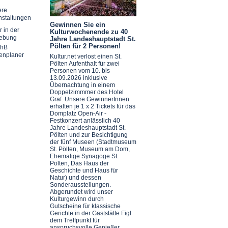
ere
nstaltungen
Gewinnen Sie ein
r in der
Kulturwochenende zu 40
ebung
Jahre Landeshauptstadt St.
Pölten für 2 Personen!
chB
enplaner
Kultur.net verlost einen St.
Pölten Aufenthalt für zwei
Personen vom 10. bis
13.09.2026 inklusive
Übernachtung in einem
Doppelzimmmer des Hotel
Graf. Unsere GewinnerInnen
erhalten je 1 x 2 Tickets für das
Domplatz Open-Air -
Festkonzert anlässlich 40
Jahre Landeshauptstadt St.
Pölten und zur Besichtigung
der fünf Museen (Stadtmuseum
St. Pölten, Museum am Dom,
Ehemalige Synagoge St.
Pölten, Das Haus der
Geschichte und Haus für
Natur) und dessen
Sonderausstellungen.
Abgerundet wird unser
Kulturgewinn durch
Gutscheine für klassische
Gerichte in der Gaststätte Figl
dem Treffpunkt für
anspruchsvolle Genießer.