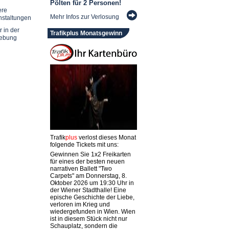
Pölten für 2 Personen!
ere
Mehr Infos zur Verlosung
nstaltungen
r in der
Trafikplus Monatsgewinn
ebung
Trafik
plus
verlost dieses Monat
folgende Tickets mit uns:
Gewinnen Sie 1x2 Freikarten
für eines der besten neuen
narrativen Ballett "Two
Carpets" am Donnerstag, 8.
Oktober 2026 um 19:30 Uhr in
der Wiener Stadthalle! Eine
epische Geschichte der Liebe,
verloren im Krieg und
wiedergefunden in Wien. Wien
ist in diesem Stück nicht nur
Schauplatz, sondern die