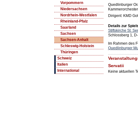
Vorpommern
Quedlinburger Or
Niedersachsen
Kammerorchester 
Nordrhein-Westfalen
Dirigent: KMD Gott
Rheinland-Pfalz
Details zur Spiels
Saarland
Stiftskirche St. Ser
Sachsen
Schlossberg 1, D
Sachsen-Anhalt
Im Rahmen des Fe
Schleswig-Holstein
Quedlinburger M
Thüringen
Veranstaltung
Schweiz
Italien
Servatii
International
Keine aktuellen 