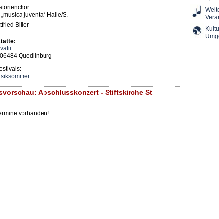
atorienchor
Weit
„musica juventa“ Halle/S.
Vera
fried Biller
Kultu
Umg
tätte:
vatii
-06484 Quedlinburg
stivals:
usiksommer
svorschau: Abschlusskonzert - Stiftskirche St.
Termine vorhanden!