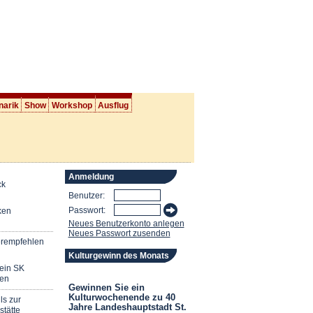
narik
Show
Workshop
Ausflug
Anmeldung
ck
Benutzer:
Passwort:
ken
Neues Benutzerkonto anlegen
Neues Passwort zusenden
erempfehlen
Kulturgewinn des Monats
mein SK
en
Gewinnen Sie ein
Kulturwochenende zu 40
ls zur
Jahre Landeshauptstadt St.
stätte