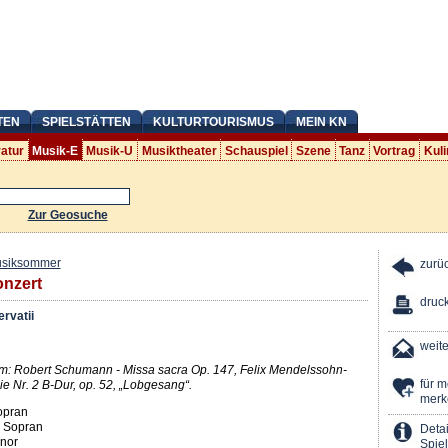
TEN
SPIELSTÄTTEN
KULTURTOURISMUS
MEIN KN
ratur
Musik-E
Musik-U
Musiktheater
Schauspiel
Szene
Tanz
Vortrag
Kuli
Zur Geosuche
usiksommer
zurü
nzert
druc
ervatii
weit
: Robert Schumann - Missa sacra Op. 147, Felix Mendelssohn-
für 
ie Nr. 2 B-Dur, op. 52, „Lobgesang“.
merk
Sopran
 Sopran
Detai
enor
Spiel