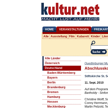
HOME
VERANSTALTUNGEN
FREIKAR
Alle
Ausstellung
Film
Kabarett
Kinder
Lite
Alle Länder
Österreich
Quedlinburger M
Deutschland
Abschlussko
Baden-Württemberg
Stiftskirche St. S
Bayern
Berlin
11. Sept. 2010
Brandenburg
Auf dem Programm
Bremen
Bartholdy - Sinfon
Hamburg
Christine Wolff, 
Hessen
Conny Herrmann,
Martin Petzold, T
Mecklenburg-