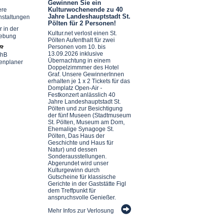
Gewinnen Sie ein
Kulturwochenende zu 40
ere
Jahre Landeshauptstadt St.
nstaltungen
Pölten für 2 Personen!
r in der
Kultur.net verlost einen St.
ebung
Pölten Aufenthalt für zwei
Personen vom 10. bis
13.09.2026 inklusive
chB
Übernachtung in einem
enplaner
Doppelzimmmer des Hotel
Graf. Unsere GewinnerInnen
erhalten je 1 x 2 Tickets für das
Domplatz Open-Air -
Festkonzert anlässlich 40
Jahre Landeshauptstadt St.
Pölten und zur Besichtigung
der fünf Museen (Stadtmuseum
St. Pölten, Museum am Dom,
Ehemalige Synagoge St.
Pölten, Das Haus der
Geschichte und Haus für
Natur) und dessen
Sonderausstellungen.
Abgerundet wird unser
Kulturgewinn durch
Gutscheine für klassische
Gerichte in der Gaststätte Figl
dem Treffpunkt für
anspruchsvolle Genießer.
Mehr Infos zur Verlosung