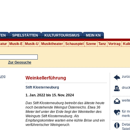
TEN
SPIELSTÄTTEN
KULTURTOURISMUS
MEIN KN
ratur
Musik-E
Musik-U
Musiktheater
Schauspiel
Szene
Tanz
Vortrag
Kuli
Zur Geosuche
zurü
Weinkellerführung
Stift Klosterneuburg
druc
1. Jan. 2022 bis 15. Nov. 2024
weit
Das Stift Klosterneuburg betreibt das älteste heute
noch bestehende Weingut Österreichs. Etwa 36
für 
Meter tief unter der Erde liegt der Weinkeller des
merk
Weinguts Stift Klosterneuburg. Als
Empfangskomitee warten eine kühle Brise und ein
Detai
verführerischer Weingeruch.
Spiel