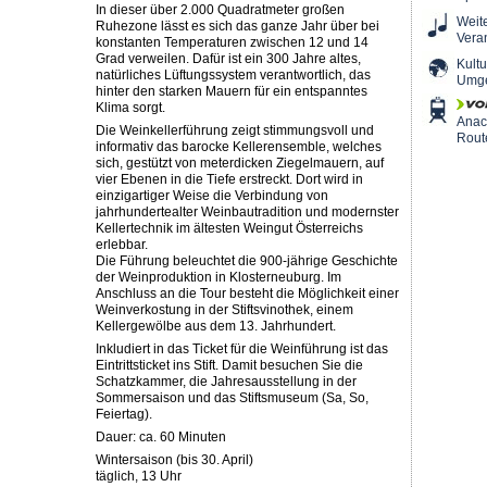
In dieser über 2.000 Quadratmeter großen
Weit
Ruhezone lässt es sich das ganze Jahr über bei
Vera
konstanten Temperaturen zwischen 12 und 14
Grad verweilen. Dafür ist ein 300 Jahre altes,
Kultu
natürliches Lüftungssystem verantwortlich, das
Umg
hinter den starken Mauern für ein entspanntes
Klima sorgt.
Ana
Die Weinkellerführung zeigt stimmungsvoll und
Rout
informativ das barocke Kellerensemble, welches
sich, gestützt von meterdicken Ziegelmauern, auf
vier Ebenen in die Tiefe erstreckt. Dort wird in
einzigartiger Weise die Verbindung von
jahrhundertealter Weinbautradition und modernster
Kellertechnik im ältesten Weingut Österreichs
erlebbar.
Die Führung beleuchtet die 900-jährige Geschichte
der Weinproduktion in Klosterneuburg. Im
Anschluss an die Tour besteht die Möglichkeit einer
Weinverkostung in der Stiftsvinothek, einem
Kellergewölbe aus dem 13. Jahrhundert.
Inkludiert in das Ticket für die Weinführung ist das
Eintrittsticket ins Stift. Damit besuchen Sie die
Schatzkammer, die Jahresausstellung in der
Sommersaison und das Stiftsmuseum (Sa, So,
Feiertag).
Dauer: ca. 60 Minuten
Wintersaison (bis 30. April)
täglich, 13 Uhr