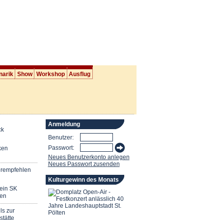
narik
Show
Workshop
Ausflug
Anmeldung
ck
Benutzer:
Passwort:
ken
Neues Benutzerkonto anlegen
Neues Passwort zusenden
erempfehlen
Kulturgewinn des Monats
mein SK
en
ls zur
stätte