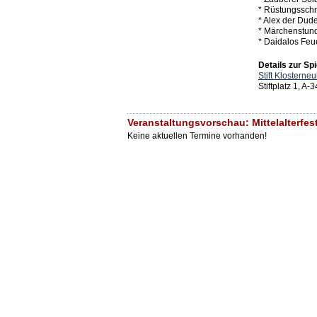
* Rüstungssch
* Alex der Dud
* Märchenstun
* Daidalos Fe
Details zur Spi
Stift Klosterne
Stiftplatz 1, A
Veranstaltungsvorschau: Mittelalterfest
Keine aktuellen Termine vorhanden!