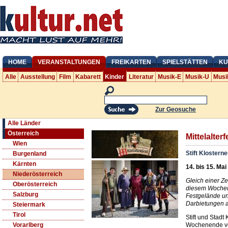
HOME
VERANSTALTUNGEN
FREIKARTEN
SPIELSTÄTTEN
KU
Alle
Ausstellung
Film
Kabarett
Kinder
Literatur
Musik-E
Musik-U
Musi
Zur Geosuche
Alle Länder
Österreich
Mittelalterf
Wien
Stift Klostern
Burgenland
Kärnten
14. bis 15. Ma
Niederösterreich
Gleich einer Ze
Oberösterreich
diesem Wochene
Salzburg
Festgelände u
Darbietungen au
Steiermark
Tirol
Stift und Stadt
Wochenende vol
Vorarlberg