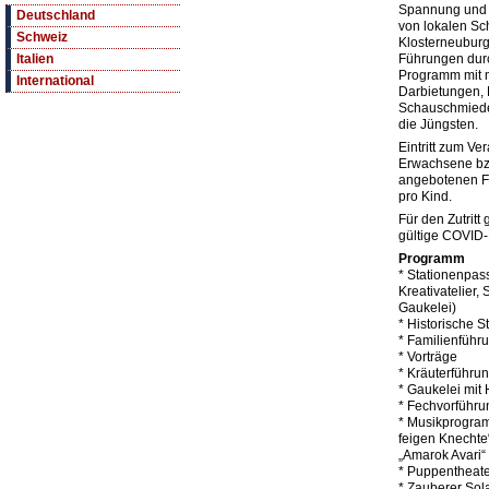
Spannung und 
Deutschland
von lokalen Sch
Schweiz
Klosterneuburg 
Führungen durch
Italien
Programm mit mi
International
Darbietungen, 
Schauschmieden
die Jüngsten.
Eintritt zum Ve
Erwachsene bzw
angebotenen F
pro Kind.
Für den Zutritt
gültige COVID
Programm
* Stationenpas
Kreativatelier,
Gaukelei)
* Historische S
* Familienführun
* Vorträge
* Kräuterführu
* Gaukelei mit 
* Fechvorführu
* Musikprogram
feigen Knechte“
„Amarok Avari“
* Puppentheate
* Zauberer Sola