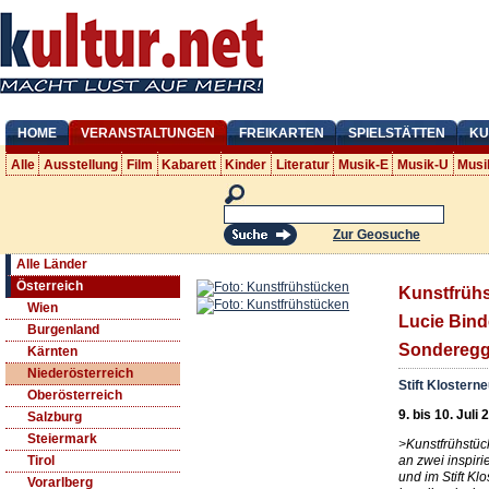
HOME
VERANSTALTUNGEN
FREIKARTEN
SPIELSTÄTTEN
KU
Alle
Ausstellung
Film
Kabarett
Kinder
Literatur
Musik-E
Musik-U
Musi
Zur Geosuche
Alle Länder
Österreich
Kunstfrühs
Wien
Lucie Bind
Burgenland
Sonderegg
Kärnten
Niederösterreich
Stift Klostern
Oberösterreich
9. bis 10. Juli
Salzburg
Steiermark
>Kunstfrühstüc
an zwei inspir
Tirol
und im Stift Kl
Vorarlberg