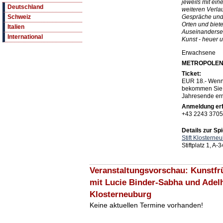
jeweils mit eine
Deutschland
weiteren Verla
Gespräche und 
Schweiz
Orten und biet
Italien
Auseinanderset
International
Kunst - heuer
Erwachsene
METROPOLE
Ticket:
EUR 18.- Wenn
bekommen Sie a
Jahresende erm
Anmeldung erf
+43 2243 370
Details zur Spi
Stift Klosterne
Stiftplatz 1, A
Veranstaltungsvorschau: Kunstfr
mit Lucie Binder-Sabha und Adelh
Klosterneuburg
Keine aktuellen Termine vorhanden!