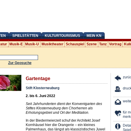
TEN
SPIELSTÄTTEN
KULTURTOURISMUS
MEIN KN
ratur
Musik-E
Musik-U
Musiktheater
Schauspiel
Szene
Tanz
Vortrag
Kuli
Zur Geosuche
zurü
Gartentage
Stift Klosterneuburg
druc
2. bis 6. Juni 2022
weit
Seit Jahrhunderten dient der Konventgarten des
Stiftes Klosterneuburg den Chorherren als
für 
Erholungsgebiet und Ort der Meditation.
merk
In der Biedermeierzeit schuf der Architekt Josef
Kornhäusel hier die Orangerie – ein kleines
Detai
Palmenhaus, das längst als klassizistisches Juwel
Spiel