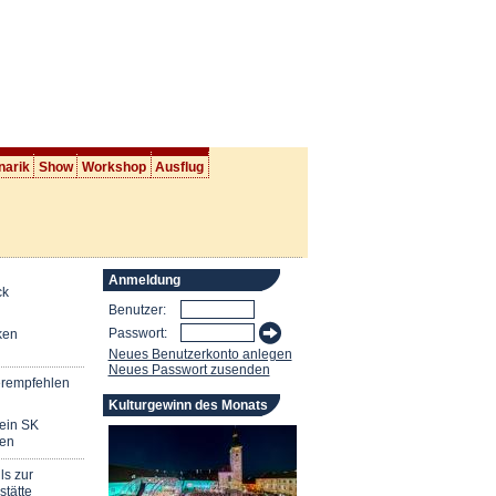
narik
Show
Workshop
Ausflug
Anmeldung
ck
Benutzer:
Passwort:
ken
Neues Benutzerkonto anlegen
Neues Passwort zusenden
erempfehlen
Kulturgewinn des Monats
mein SK
en
ls zur
stätte