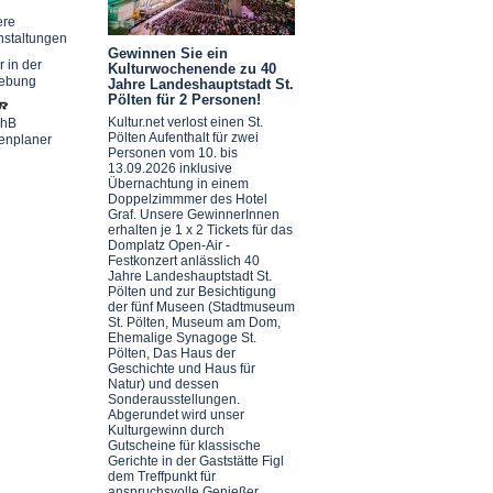
ere
nstaltungen
Gewinnen Sie ein
r in der
Kulturwochenende zu 40
ebung
Jahre Landeshauptstadt St.
Pölten für 2 Personen!
Kultur.net verlost einen St.
chB
Pölten Aufenthalt für zwei
enplaner
Personen vom 10. bis
13.09.2026 inklusive
Übernachtung in einem
Doppelzimmmer des Hotel
Graf. Unsere GewinnerInnen
erhalten je 1 x 2 Tickets für das
Domplatz Open-Air -
Festkonzert anlässlich 40
Jahre Landeshauptstadt St.
Pölten und zur Besichtigung
der fünf Museen (Stadtmuseum
St. Pölten, Museum am Dom,
Ehemalige Synagoge St.
Pölten, Das Haus der
Geschichte und Haus für
Natur) und dessen
Sonderausstellungen.
Abgerundet wird unser
Kulturgewinn durch
Gutscheine für klassische
Gerichte in der Gaststätte Figl
dem Treffpunkt für
anspruchsvolle Genießer.