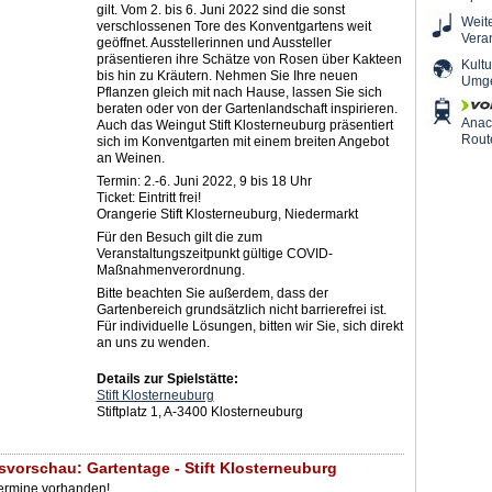
gilt. Vom 2. bis 6. Juni 2022 sind die sonst
Weit
verschlossenen Tore des Konventgartens weit
Vera
geöffnet. Ausstellerinnen und Aussteller
präsentieren ihre Schätze von Rosen über Kakteen
Kultu
bis hin zu Kräutern. Nehmen Sie Ihre neuen
Umg
Pflanzen gleich mit nach Hause, lassen Sie sich
beraten oder von der Gartenlandschaft inspirieren.
Ana
Auch das Weingut Stift Klosterneuburg präsentiert
Rout
sich im Konventgarten mit einem breiten Angebot
an Weinen.
Termin: 2.-6. Juni 2022, 9 bis 18 Uhr
Ticket: Eintritt frei!
Orangerie Stift Klosterneuburg, Niedermarkt
Für den Besuch gilt die zum
Veranstaltungszeitpunkt gültige COVID-
Maßnahmenverordnung.
Bitte beachten Sie außerdem, dass der
Gartenbereich grundsätzlich nicht barrierefrei ist.
Für individuelle Lösungen, bitten wir Sie, sich direkt
an uns zu wenden.
Details zur Spielstätte:
Stift Klosterneuburg
Stiftplatz 1, A-3400 Klosterneuburg
svorschau: Gartentage - Stift Klosterneuburg
Termine vorhanden!