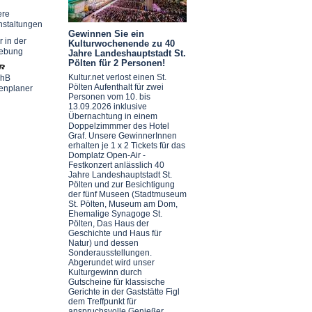
ere
nstaltungen
Gewinnen Sie ein
r in der
Kulturwochenende zu 40
ebung
Jahre Landeshauptstadt St.
Pölten für 2 Personen!
Kultur.net verlost einen St.
chB
Pölten Aufenthalt für zwei
enplaner
Personen vom 10. bis
13.09.2026 inklusive
Übernachtung in einem
Doppelzimmmer des Hotel
Graf. Unsere GewinnerInnen
erhalten je 1 x 2 Tickets für das
Domplatz Open-Air -
Festkonzert anlässlich 40
Jahre Landeshauptstadt St.
Pölten und zur Besichtigung
der fünf Museen (Stadtmuseum
St. Pölten, Museum am Dom,
Ehemalige Synagoge St.
Pölten, Das Haus der
Geschichte und Haus für
Natur) und dessen
Sonderausstellungen.
Abgerundet wird unser
Kulturgewinn durch
Gutscheine für klassische
Gerichte in der Gaststätte Figl
dem Treffpunkt für
anspruchsvolle Genießer.