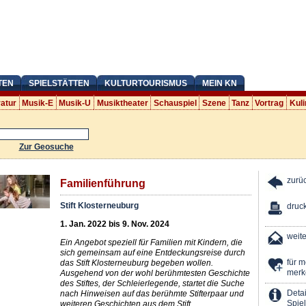
TEN
SPIELSTÄTTEN
KULTURTOURISMUS
MEIN KN
ratur
Musik-E
Musik-U
Musiktheater
Schauspiel
Szene
Tanz
Vortrag
Kuli
Zur Geosuche
zurü
Familienführung
Stift Klosterneuburg
druc
1. Jan. 2022 bis 9. Nov. 2024
weit
Ein Angebot speziell für Familien mit Kindern, die
sich gemeinsam auf eine Entdeckungsreise durch
für 
das Stift Klosterneuburg begeben wollen.
merk
Ausgehend von der wohl berühmtesten Geschichte
des Stiftes, der Schleierlegende, startet die Suche
Detai
nach Hinweisen auf das berühmte Stifterpaar und
Spiel
weiteren Geschichten aus dem Stift.