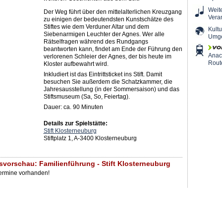
Weit
Der Weg führt über den mittelalterlichen Kreuzgang
Vera
zu einigen der bedeutendsten Kunstschätze des
Stiftes wie dem Verduner Altar und dem
Kultu
Siebenarmigen Leuchter der Agnes. Wer alle
Umg
Rätselfragen während des Rundgangs
beantworten kann, findet am Ende der Führung den
Ana
verlorenen Schleier der Agnes, der bis heute im
Rout
Kloster aufbewahrt wird.
Inkludiert ist das Eintrittsticket ins Stift. Damit
besuchen Sie außerdem die Schatzkammer, die
Jahresausstellung (in der Sommersaison) und das
Stiftsmuseum (Sa, So, Feiertag).
Dauer: ca. 90 Minuten
Details zur Spielstätte:
Stift Klosterneuburg
Stiftplatz 1, A-3400 Klosterneuburg
svorschau: Familienführung - Stift Klosterneuburg
Termine vorhanden!