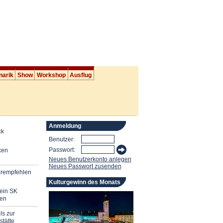
narik
Show
Workshop
Ausflug
Anmeldung
ck
Benutzer:
Passwort:
ken
Neues Benutzerkonto anlegen
Neues Passwort zusenden
erempfehlen
Kulturgewinn des Monats
mein SK
en
ls zur
stätte