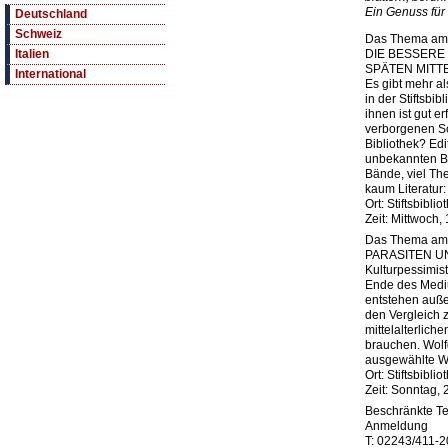
Ein Genuss für
Deutschland
Schweiz
Das Thema am 
DIE BESSERE 
Italien
SPÄTEN MITT
International
Es gibt mehr al
in der Stiftsbi
ihnen ist gut e
verborgenen Sch
Bibliothek? Edi
unbekannten Be
Bände, viel Th
kaum Literatur
Ort: Stiftsbiblio
Zeit: Mittwoch,
Das Thema am 
PARASITEN 
Kulturpessimi
Ende des Medi
entstehen auße
den Vergleich 
mittelalterlich
brauchen. Wolf
ausgewählte We
Ort: Stiftsbiblio
Zeit: Sonntag, 
Beschränkte Te
Anmeldung
T: 02243/411-2