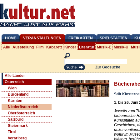
HOME
VERANSTALTUNGEN
FREIKARTEN
SPIELSTÄTTEN
KU
Alle
Ausstellung
Film
Kabarett
Kinder
Literatur
Musik-E
Musik-U
Musi
Zur Geosuche
Alle Länder
Österreich
Bücherabe
Wien
Stift Klostern
Burgenland
Kärnten
1. bis 26. Juni
Niederösterreich
Jeweils zum T
Oberösterreich
farbenreiche H
Salzburg
Kuriositäten au
Geschichten, di
Steiermark
unkonventionell
Tirol
wofür im Museu
Vorarlberg
blättern, berüh