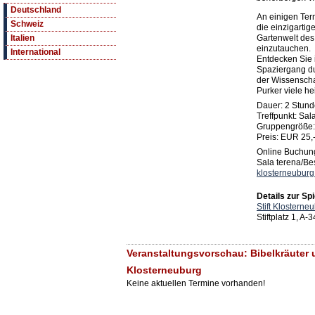
Deutschland
An einigen Ter
Schweiz
die einzigartig
Gartenwelt des 
Italien
einzutauchen.
International
Entdecken Sie 
Spaziergang du
der Wissenschaf
Purker viele he
Dauer: 2 Stun
Treffpunkt: Sa
Gruppengröße:
Preis: EUR 25,
Online Buchung
Sala terena/B
klosterneuburg
Details zur Spi
Stift Klosterne
Stiftplatz 1, A
Veranstaltungsvorschau: Bibelkräuter u
Klosterneuburg
Keine aktuellen Termine vorhanden!