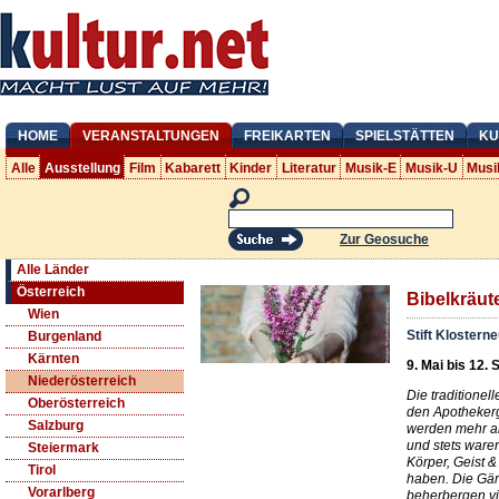
HOME
VERANSTALTUNGEN
FREIKARTEN
SPIELSTÄTTEN
KU
Alle
Ausstellung
Film
Kabarett
Kinder
Literatur
Musik-E
Musik-U
Musi
Zur Geosuche
Alle Länder
Österreich
Bibelkräut
Wien
Stift Klostern
Burgenland
Kärnten
9. Mai bis 12. 
Niederösterreich
Die traditionel
Oberösterreich
den Apothekergä
Salzburg
werden mehr al
und stets waren
Steiermark
Körper, Geist &
Tirol
haben. Die Gär
Vorarlberg
beherbergen vi