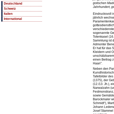
gotischen Mado
Deutschland
Jahrhundert, g
Schweiz
Eindrucksvoll i
Italien
jährlich wechs
International
Paramentenkamm
gottesdienstli
verschiedenste
sogenannte Geb
Totenkasel (16.
Sammlung ist 
Admonter Bene
Er hat für das S
Kleidern und O
unschätzbarem 
einen Beitrag 
Haan".
Neben den Para
Kunsthistoris
Tafelbilder des
(1375), der Ge
(12./13. Jh.), 
Narwalzahn (um
Festmonstranz,
sowie Gemälde 
Barockmaler wi
Schmidt“), Mar
Johann Lederwa
Josef Stammel 