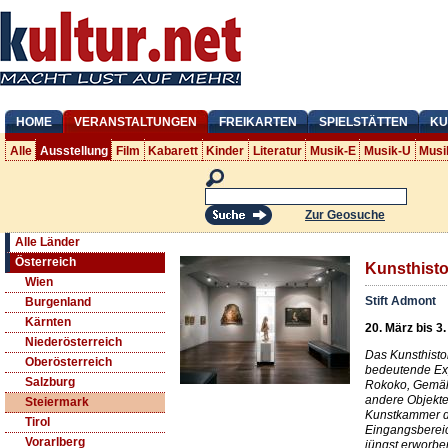
HOME
VERANSTALTUNGEN
FREIKARTEN
SPIELSTÄTTEN
KU
Alle
Ausstellung
Film
Kabarett
Kinder
Literatur
Musik-E
Musik-U
Musi
Zur Geosuche
Alle Länder
Österreich
Kunsthist
Wien
Stift Admont
Burgenland
Kärnten
20. März bis 3
Niederösterreich
Das Kunsthisto
Oberösterreich
bedeutende Ex
Salzburg
Rokoko, Gemäld
andere Objekte
Steiermark
Kunstkammer d
Tirol
Eingangsbereic
Vorarlberg
jüngst erworben