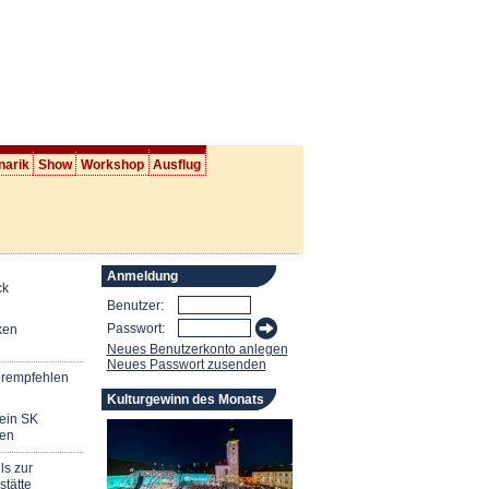
narik
Show
Workshop
Ausflug
Anmeldung
ck
Benutzer:
Passwort:
ken
Neues Benutzerkonto anlegen
Neues Passwort zusenden
erempfehlen
Kulturgewinn des Monats
mein SK
en
ls zur
stätte