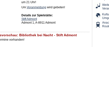
um 21 Uhr!
Weit
Um
Voranmeldung
wird gebeten!
Vera
Kultu
Details zur Spielstätte:
Umg
Stift Admont
Admont 1, A-8911 Admont
Ana
Rout
svorschau: Bibliothek bei Nacht - Stift Admont
Termine vorhanden!