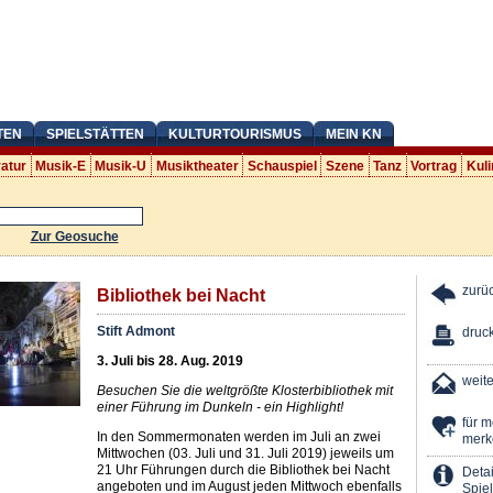
TEN
SPIELSTÄTTEN
KULTURTOURISMUS
MEIN KN
ratur
Musik-E
Musik-U
Musiktheater
Schauspiel
Szene
Tanz
Vortrag
Kuli
Zur Geosuche
zurü
Bibliothek bei Nacht
Stift Admont
druc
3. Juli bis 28. Aug. 2019
weit
Besuchen Sie die weltgrößte Klosterbibliothek mit
einer Führung im Dunkeln - ein Highlight!
für 
In den Sommermonaten werden im Juli an zwei
merk
Mittwochen (03. Juli und 31. Juli 2019) jeweils um
21 Uhr Führungen durch die Bibliothek bei Nacht
Detai
angeboten und im August jeden Mittwoch ebenfalls
Spiel