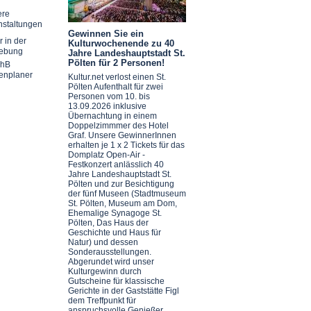
ere
nstaltungen
Gewinnen Sie ein
r in der
Kulturwochenende zu 40
ebung
Jahre Landeshauptstadt St.
Pölten für 2 Personen!
chB
enplaner
Kultur.net verlost einen St.
Pölten Aufenthalt für zwei
Personen vom 10. bis
13.09.2026 inklusive
Übernachtung in einem
Doppelzimmmer des Hotel
Graf. Unsere GewinnerInnen
erhalten je 1 x 2 Tickets für das
Domplatz Open-Air -
Festkonzert anlässlich 40
Jahre Landeshauptstadt St.
Pölten und zur Besichtigung
der fünf Museen (Stadtmuseum
St. Pölten, Museum am Dom,
Ehemalige Synagoge St.
Pölten, Das Haus der
Geschichte und Haus für
Natur) und dessen
Sonderausstellungen.
Abgerundet wird unser
Kulturgewinn durch
Gutscheine für klassische
Gerichte in der Gaststätte Figl
dem Treffpunkt für
anspruchsvolle Genießer.