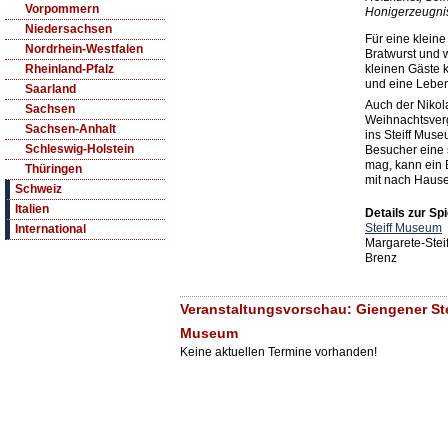
Vorpommern
Honigerzeugni
Niedersachsen
Für eine kleine
Nordrhein-Westfalen
Bratwurst und
kleinen Gäste 
Rheinland-Pfalz
und eine Leben
Saarland
Auch der Nikola
Sachsen
Weihnachtsver
Sachsen-Anhalt
ins Steiff Muse
Schleswig-Holstein
Besucher eine 
mag, kann ein 
Thüringen
mit nach Haus
Schweiz
Italien
Details zur Spi
Steiff Museum
International
Margarete-Stei
Brenz
Veranstaltungsvorschau: Giengener Stei
Museum
Keine aktuellen Termine vorhanden!