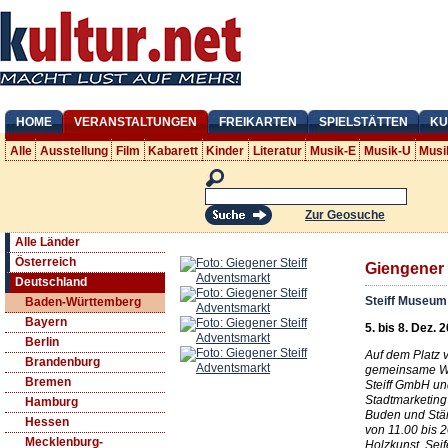
HOME
VERANSTALTUNGEN
FREIKARTEN
SPIELSTÄTTEN
KU
Alle
Ausstellung
Film
Kabarett
Kinder
Literatur
Musik-E
Musik-U
Musi
Zur Geosuche
Alle Länder
Österreich
Giengener 
Deutschland
Steiff Museum
Baden-Württemberg
Bayern
5. bis 8. Dez. 
Berlin
Auf dem Platz 
Brandenburg
gemeinsame We
Bremen
Steiff GmbH un
Stadtmarketing
Hamburg
Buden und Stä
Hessen
von 11.00 bis 20
Mecklenburg-
Holzkunst, Sei