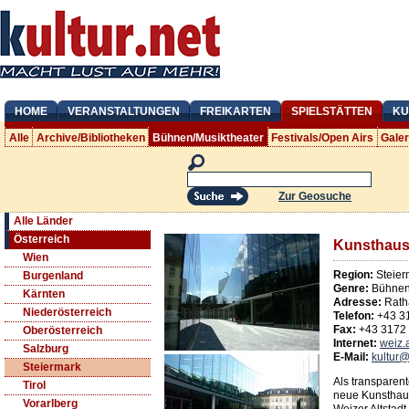
HOME
VERANSTALTUNGEN
FREIKARTEN
SPIELSTÄTTEN
KU
Alle
Archive/Bibliotheken
Bühnen/Musiktheater
Festivals/Open Airs
Gale
Zur Geosuche
Alle Länder
Österreich
Kunsthaus
Wien
Region:
Steier
Burgenland
Genre:
Bühnen/
Kärnten
Adresse:
Rath
Niederösterreich
Telefon:
+43 3
Fax:
+43 3172
Oberösterreich
Internet:
weiz.
Salzburg
E-Mail:
kultur@
Steiermark
Als transparent
Tirol
neue Kunsthaus
Vorarlberg