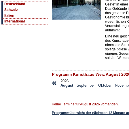
Weizer Altstadt
Deutschland
Geste" in einer 
Das Gebäude is
Schweiz
das gesamte E
Italien
Gastronomie bi
International
wesentlichen K
Veranstaltungs
aufnimmt.
Eine neu gesch
des Kunsthause
nimmt die Stru
spiegelt diese 
eigenes Gegenü
solitäre Wirkun
Programm Kunsthaus Weiz August 202
«
2026
August
September
Oktober
Novemb
Keine Termine für August 2026 vorhanden.
Programmübersicht der nächsten 12 Monate a