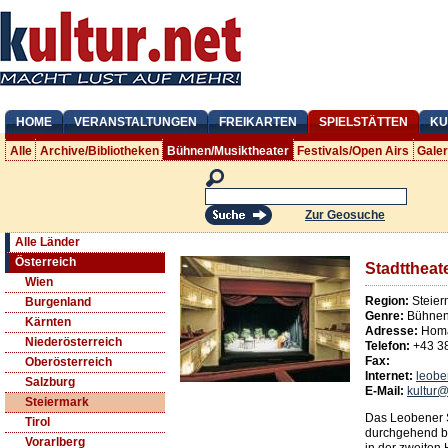
HOME
VERANSTALTUNGEN
FREIKARTEN
SPIELSTÄTTEN
KU
Alle
Archive/Bibliotheken
Bühnen/Musiktheater
Festivals/Open Airs
Gale
Zur Geosuche
Alle Länder
Österreich
Stadttheat
Wien
Region:
Steier
Burgenland
Genre:
Bühnen/
Kärnten
Adresse:
Hom
Niederösterreich
Telefon:
+43 3
Fax:
Oberösterreich
Internet:
leobe
Salzburg
E-Mail:
kultur@
Steiermark
Das Leobener St
Tirol
durchgehend be
Vorarlberg