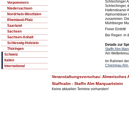
Schlechinger A
Vorpommern
Schlechinger, d
Niedersachsen
Hafenstoaner A
Nordrhein-Westfalen
Alphornbläser 
zusammen. Die
Rheinland-Pfalz
Mühlberger Mus
Saarland
Freier Eintritt!
Sachsen
Bei Regen: in d
Sachsen-Anhalt
Schleswig-Holstein
Details zur Spi
Thüringen
Staffn Alm Marq
Am Wetterkreuz
Schweiz
Italien
Im Rahmen des 
Chiemgau Alm 
International
Veranstaltungsvorschau: Almerisches 
Staffnalm - Staffn Alm Marquartstein
Keine aktuellen Termine vorhanden!