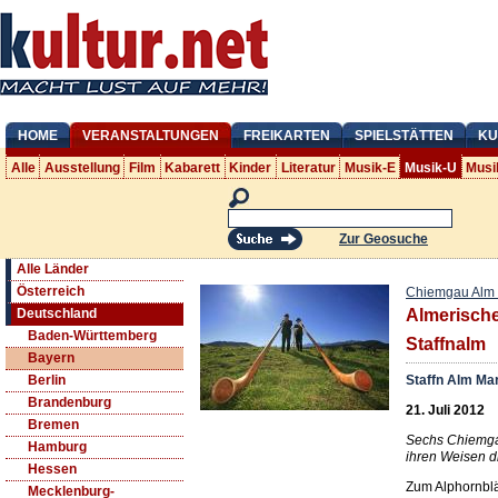
HOME
VERANSTALTUNGEN
FREIKARTEN
SPIELSTÄTTEN
KU
Alle
Ausstellung
Film
Kabarett
Kinder
Literatur
Musik-E
Musik-U
Musi
Zur Geosuche
Alle Länder
Österreich
Chiemgau Alm 
Deutschland
Almerische
Baden-Württemberg
Staffnalm
Bayern
Staffn Alm Ma
Berlin
Brandenburg
21. Juli 2012
Bremen
Sechs Chiemga
Hamburg
ihren Weisen d
Hessen
Zum Alphornblä
Mecklenburg-