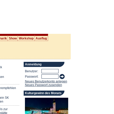
narik
Show
Workshop
Ausflug
Anmeldung
ck
Benutzer:
Passwort:
ken
Neues Benutzerkonto anlegen
Neues Passwort zusenden
erempfehlen
Kulturgewinn des Monats
mein SK
en
ls zur
stätte