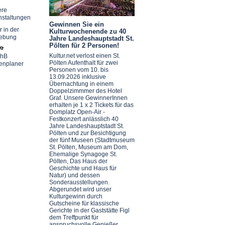
ere
nstaltungen
Gewinnen Sie ein
r in der
Kulturwochenende zu 40
ebung
Jahre Landeshauptstadt St.
Pölten für 2 Personen!
Kultur.net verlost einen St.
chB
Pölten Aufenthalt für zwei
enplaner
Personen vom 10. bis
13.09.2026 inklusive
Übernachtung in einem
Doppelzimmmer des Hotel
Graf. Unsere GewinnerInnen
erhalten je 1 x 2 Tickets für das
Domplatz Open-Air -
Festkonzert anlässlich 40
Jahre Landeshauptstadt St.
Pölten und zur Besichtigung
der fünf Museen (Stadtmuseum
St. Pölten, Museum am Dom,
Ehemalige Synagoge St.
Pölten, Das Haus der
Geschichte und Haus für
Natur) und dessen
Sonderausstellungen.
Abgerundet wird unser
Kulturgewinn durch
Gutscheine für klassische
Gerichte in der Gaststätte Figl
dem Treffpunkt für
anspruchsvolle Genießer.