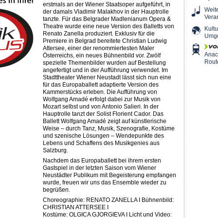
erstmals an der Wiener Staatsoper aufgeführt, in
Weit
der damals Vladimir Malakhov in der Hauptrolle
Vera
tanzte. Für das Belgrader Madlenianum Opera &
Theatre wurde eine neue Version des Balletts von
Kultu
Renato Zanella produziert. Exklusiv für die
Umg
Premiere in Belgrad bereitete Christian Ludwig
Attersee, einer der renommiertesten Maler
Ana
Österreichs, ein neues Bühnenbild vor. Zwölf
Rout
spezielle Themenbilder wurden auf Bestellung
angefertigt und in der Aufführung verwendet. Im
Stadttheater Wiener Neustadt lässt sich nun eine
für das Europaballett adaptierte Version des
Kammerstücks erleben. Die Aufführung von
Wolfgang Amadé erfolgt dabei zur Musik von
Mozart selbst und von Antonio Salieri. In der
Hauptrolle tanzt der Solist Florient Cador. Das
Ballett Wolfgang Amadé zeigt auf künstlerische
Weise – durch Tanz, Musik, Szenografie, Kostüme
und szenische Lösungen – Wendepunkte des
Lebens und Schaffens des Musikgenies aus
Salzburg.
Nachdem das Europaballett bei ihrem ersten
Gastspiel in der letzten Saison vom Wiener
Neustädter Publikum mit Begeisterung empfangen
wurde, freuen wir uns das Ensemble wieder zu
begrüßen.
Choreographie: RENATO ZANELLA I Bühnenbild:
CHRISTIAN ATTERSEE I
Kostüme: OLGICA GJORGIEVA I Licht und Video: