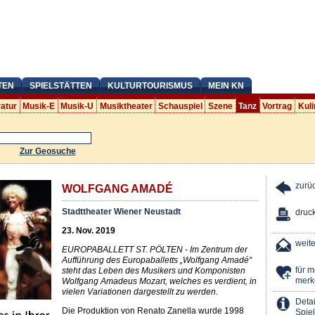
TEN
SPIELSTÄTTEN
KULTURTOURISMUS
MEIN KN
ratur
Musik-E
Musik-U
Musiktheater
Schauspiel
Szene
Tanz
Vortrag
Kuli
Zur Geosuche
zurü
WOLFGANG AMADÉ
Stadttheater Wiener Neustadt
druc
23. Nov. 2019
weit
EUROPABALLETT ST. PÖLTEN - Im Zentrum der
Aufführung des Europaballetts „Wolfgang Amadé“
für 
steht das Leben des Musikers und Komponisten
merk
Wolfgang Amadeus Mozart, welches es verdient, in
vielen Variationen dargestellt zu werden.
Detai
Die Produktion von Renato Zanella wurde 1998
Spiel