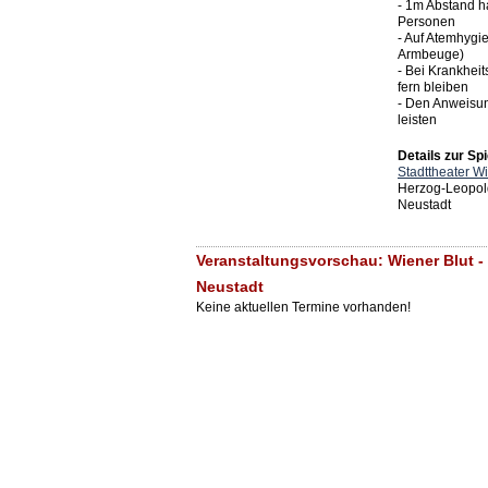
- 1m Abstand h
Personen
- Auf Atemhygie
Armbeuge)
- Bei Krankhei
fern bleiben
- Den Anweisu
leisten
Details zur Spi
Stadttheater W
Herzog-Leopol
Neustadt
Veranstaltungsvorschau: Wiener Blut -
Neustadt
Keine aktuellen Termine vorhanden!