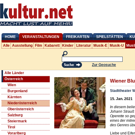
HOME
VERANSTALTUNGEN
FREIKARTEN
SPIELSTÄTTEN
KU
Alle
Ausstellung
Film
Kabarett
Kinder
Literatur
Musik-E
Musik-U
Musi
Zur Geosuche
Alle Länder
Österreich
Wiener Blu
Wien
Stadttheater 
Burgenland
Kärnten
15. Jan. 2021
Niederösterreich
In diesem beli
Oberösterreich
Johann Strauß 
Salzburg
Operette so ge
eines der mitr
Steiermark
des Genres übe
Tirol
Liebe und Eifers
Vorarlberg