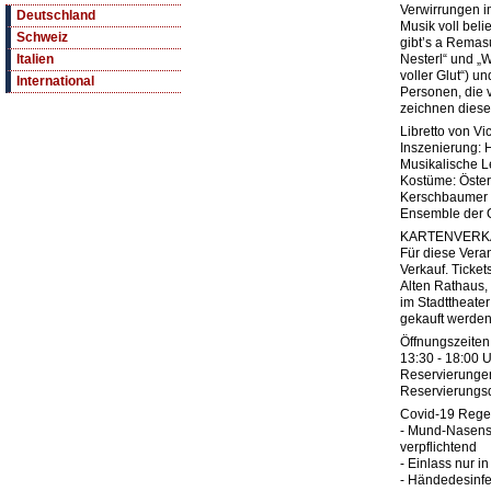
Verwirrungen i
Deutschland
Musik voll beli
Schweiz
gibt’s a Remasu
Nesterl“ und „Wi
Italien
voller Glut“) u
International
Personen, die 
zeichnen diese
Libretto von Vi
Inszenierung: 
Musikalische L
Kostüme: Öster
Kerschbaumer
Ensemble der 
KARTENVERK
Für diese Vera
Verkauf. Ticket
Alten Rathaus,
im Stadttheate
gekauft werden
Öffnungszeiten 
13:30 - 18:00 U
Reservierunge
Reservierungs
Covid-19 Regel
- Mund-Nasensch
verpflichtend
- Einlass nur i
- Händedesinf