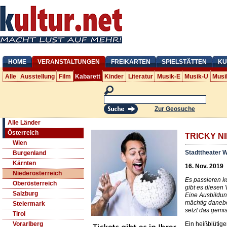
HOME
VERANSTALTUNGEN
FREIKARTEN
SPIELSTÄTTEN
KU
Alle
Ausstellung
Film
Kabarett
Kinder
Literatur
Musik-E
Musik-U
Musi
Zur Geosuche
Alle Länder
Österreich
TRICKY NIK
Wien
Stadttheater 
Burgenland
Kärnten
16. Nov. 2019
Niederösterreich
Es passieren k
Oberösterreich
gibt es diesen 
Salzburg
Eine Ausbildun
mächtig danebe
Steiermark
setzt das gemi
Tirol
Ein heißblütige
Vorarlberg