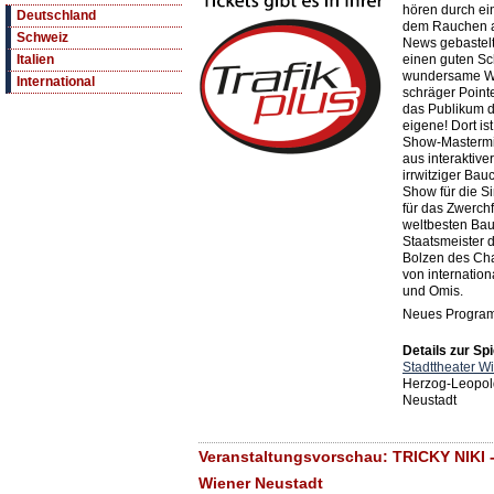
hören durch ein
Deutschland
dem Rauchen au
Schweiz
News gebastelt
einen guten Sch
Italien
wundersame Wel
International
schräger Pointe
das Publikum d
eigene! Dort is
Show-Mastermin
aus interaktiv
irrwitziger Ba
Show für die S
für das Zwerchf
weltbesten Ba
Staatsmeister 
Bolzen des Ch
von internatio
und Omis.
Neues Progra
Details zur Spi
Stadttheater W
Herzog-Leopol
Neustadt
Veranstaltungsvorschau: TRICKY NIKI - 
Wiener Neustadt