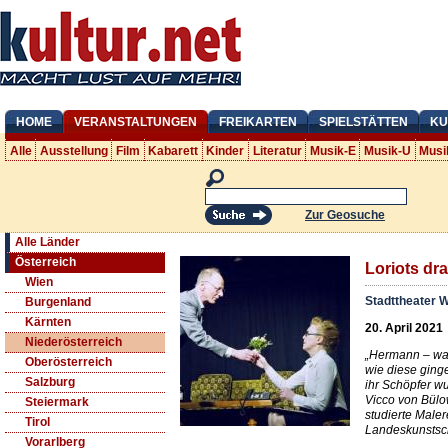
HOME
VERANSTALTUNGEN
FREIKARTEN
SPIELSTÄTTEN
KU
Alle
Ausstellung
Film
Kabarett
Kinder
Literatur
Musik-E
Musik-U
Musi
Zur Geosuche
Alle Länder
Österreich
Loriots dr
Wien
Stadttheater 
Burgenland
Kärnten
20. April 2021
Niederösterreich
„Hermann – was
Oberösterreich
wie diese ging
Salzburg
ihr Schöpfer w
Vicco von Bül
Steiermark
studierte Male
Tirol
Landeskunstsc
Vorarlberg