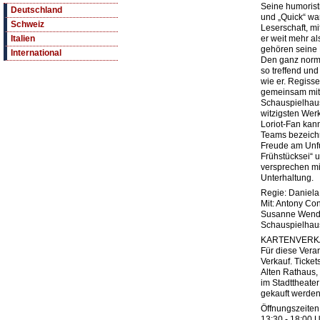
Seine humoristi
Deutschland
und „Quick“ war
Schweiz
Leserschaft, m
er weit mehr al
Italien
gehören seine 
International
Den ganz norma
so treffend und
wie er. Regiss
gemeinsam mit
Schauspielhaus
witzigsten Werk
Loriot-Fan kann
Teams bezeich
Freude am Unf
Frühstücksei“ 
versprechen m
Unterhaltung.
Regie: Daniela
Mit: Antony Con
Susanne Wen
Schauspielhau
KARTENVERK
Für diese Vera
Verkauf. Ticket
Alten Rathaus,
im Stadttheate
gekauft werden
Öffnungszeiten 
13:30 - 18:00 U