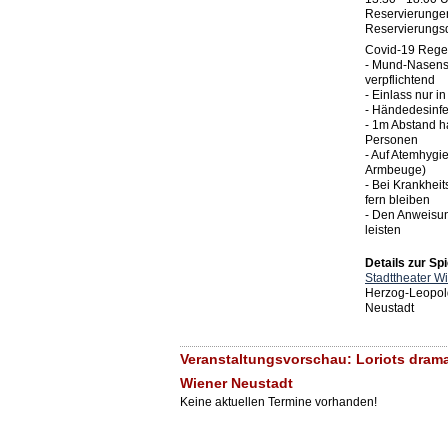
Reservierunge
Reservierungs
Covid-19 Regel
- Mund-Nasensch
verpflichtend
- Einlass nur i
- Händedesinf
- 1m Abstand h
Personen
- Auf Atemhygie
Armbeuge)
- Bei Krankhei
fern bleiben
- Den Anweisu
leisten
Details zur Spi
Stadttheater W
Herzog-Leopol
Neustadt
Veranstaltungsvorschau: Loriots drama
Wiener Neustadt
Keine aktuellen Termine vorhanden!