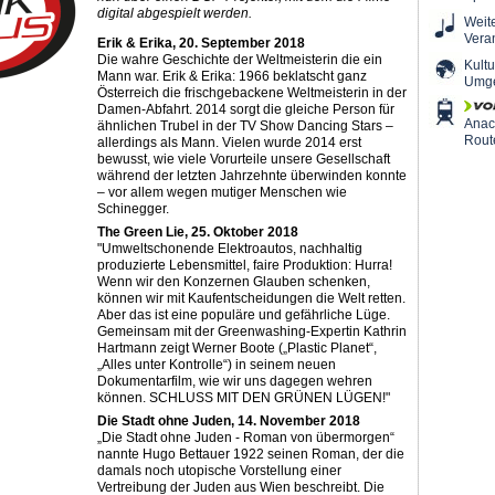
digital abgespielt werden.
Weit
Vera
Erik & Erika, 20. September 2018
Die wahre Geschichte der Weltmeisterin die ein
Kultu
Mann war. Erik & Erika: 1966 beklatscht ganz
Umg
Österreich die frischgebackene Weltmeisterin in der
Damen-Abfahrt. 2014 sorgt die gleiche Person für
Ana
ähnlichen Trubel in der TV Show Dancing Stars –
Rout
allerdings als Mann. Vielen wurde 2014 erst
bewusst, wie viele Vorurteile unsere Gesellschaft
während der letzten Jahrzehnte überwinden konnte
– vor allem wegen mutiger Menschen wie
Schinegger.
The Green Lie, 25. Oktober 2018
"Umweltschonende Elektroautos, nachhaltig
produzierte Lebensmittel, faire Produktion: Hurra!
Wenn wir den Konzernen Glauben schenken,
können wir mit Kaufentscheidungen die Welt retten.
Aber das ist eine populäre und gefährliche Lüge.
Gemeinsam mit der Greenwashing-Expertin Kathrin
Hartmann zeigt Werner Boote („Plastic Planet“,
„Alles unter Kontrolle“) in seinem neuen
Dokumentarfilm, wie wir uns dagegen wehren
können. SCHLUSS MIT DEN GRÜNEN LÜGEN!"
Die Stadt ohne Juden, 14. November 2018
„Die Stadt ohne Juden - Roman von übermorgen“
nannte Hugo Bettauer 1922 seinen Roman, der die
damals noch utopische Vorstellung einer
Vertreibung der Juden aus Wien beschreibt. Die