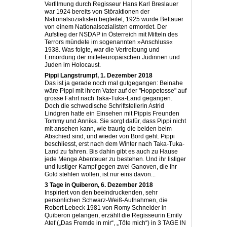
Verfilmung durch Regisseur Hans Karl Breslauer
war 1924 bereits von Störaktionen der
Nationalsozialisten begleitet, 1925 wurde Bettauer
von einem Nationalsozialisten ermordet. Der
Aufstieg der NSDAP in Österreich mit Mitteln des
Terrors mündete im sogenannten »Anschluss«
1938. Was folgte, war die Vertreibung und
Ermordung der mitteleuropäischen Jüdinnen und
Juden im Holocaust.
Pippi Langstrumpf, 1. Dezember 2018
Das ist ja gerade noch mal gutgegangen: Beinahe
wäre Pippi mit ihrem Vater auf der "Hoppetosse" auf
grosse Fahrt nach Taka-Tuka-Land gegangen.
Doch die schwedische Schriftstellerin Astrid
Lindgren hatte ein Einsehen mit Pippis Freunden
Tommy und Annika. Sie sorgt dafür, dass Pippi nicht
mit ansehen kann, wie traurig die beiden beim
Abschied sind, und wieder von Bord geht. Pippi
beschliesst, erst nach dem Winter nach Taka-Tuka-
Land zu fahren. Bis dahin gibt es auch zu Hause
jede Menge Abenteuer zu bestehen. Und ihr listiger
und lustiger Kampf gegen zwei Ganoven, die ihr
Gold stehlen wollen, ist nur eins davon...
3 Tage in Quiberon, 6. Dezember 2018
Inspiriert von den beeindruckenden, sehr
persönlichen Schwarz-Weiß-Aufnahmen, die
Robert Lebeck 1981 von Romy Schneider in
Quiberon gelangen, erzählt die Regisseurin Emily
Atef („Das Fremde in mir“, „Töte mich“) in 3 TAGE IN