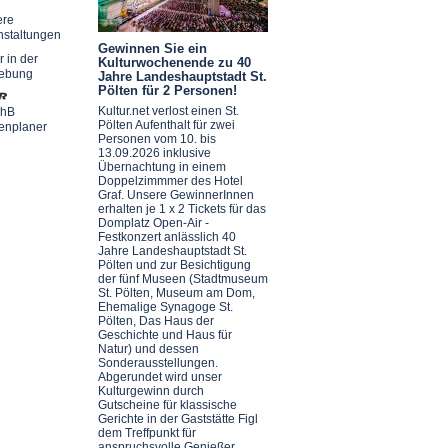
ere
nstaltungen
Gewinnen Sie ein
r in der
Kulturwochenende zu 40
ebung
Jahre Landeshauptstadt St.
Pölten für 2 Personen!
Kultur.net verlost einen St.
chB
Pölten Aufenthalt für zwei
enplaner
Personen vom 10. bis
13.09.2026 inklusive
Übernachtung in einem
Doppelzimmmer des Hotel
Graf. Unsere GewinnerInnen
erhalten je 1 x 2 Tickets für das
Domplatz Open-Air -
Festkonzert anlässlich 40
Jahre Landeshauptstadt St.
Pölten und zur Besichtigung
der fünf Museen (Stadtmuseum
St. Pölten, Museum am Dom,
Ehemalige Synagoge St.
Pölten, Das Haus der
Geschichte und Haus für
Natur) und dessen
Sonderausstellungen.
Abgerundet wird unser
Kulturgewinn durch
Gutscheine für klassische
Gerichte in der Gaststätte Figl
dem Treffpunkt für
anspruchsvolle Genießer.