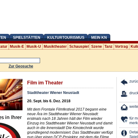
TEN
SPIELSTÄTTEN
KULTURTOURISMUS
MEIN KN
ratur
Musik-E
Musik-U
Musiktheater
Schauspiel
Szene
Tanz
Vortrag
Kuli
Zur Geosuche
zurü
Film im Theater
Stadttheater Wiener Neustadt
druc
20. Sept. bis 6. Dez. 2018
weit
Mit dem Frontale Filmfestival 2017 begann eine
neue Ära im Stadttheater Wiener Neustadt:
für 
erstmals nach 18 Jahren hält der Film wieder
merk
Einzug ins Stadttheater Wiener Neustadt und damit
auch in die Innenstadt! Die Kinotechnik wurde
Detai
grundlegend modernisiert. Das Stadttheater verfügt
Spiel
nun über einen DCP-Projektor, mit dem die Filme