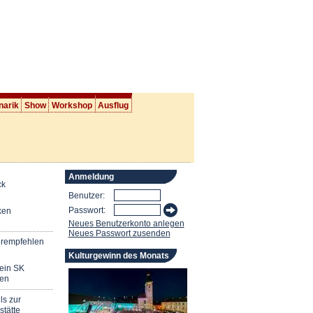
narik
Show
Workshop
Ausflug
Anmeldung
ck
Benutzer:
Passwort:
ken
Neues Benutzerkonto anlegen
Neues Passwort zusenden
erempfehlen
Kulturgewinn des Monats
mein SK
en
ls zur
stätte