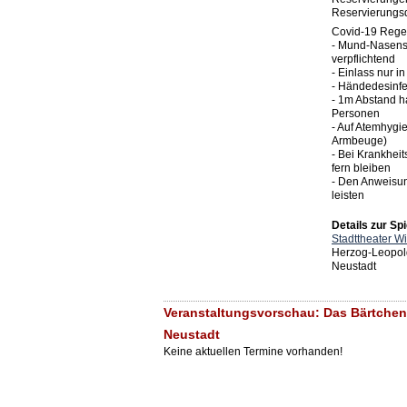
Reservierungs
Covid-19 Regel
- Mund-Nasensch
verpflichtend
- Einlass nur i
- Händedesinf
- 1m Abstand h
Personen
- Auf Atemhygie
Armbeuge)
- Bei Krankhei
fern bleiben
- Den Anweisu
leisten
Details zur Spi
Stadttheater W
Herzog-Leopol
Neustadt
Veranstaltungsvorschau: Das Bärtchen 
Neustadt
Keine aktuellen Termine vorhanden!