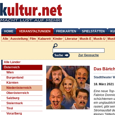
HOME
VERANSTALTUNGEN
FREIKARTEN
SPIELSTÄTTEN
KU
Alle
Ausstellung
Film
Kabarett
Kinder
Literatur
Musik-E
Musik-U
Musi
Zur Geosuche
Alle Länder
Österreich
Das Bärtc
Wien
Stadttheater 
Burgenland
Kärnten
18. März 2021
Niederösterreich
Eine neue Top
Oberösterreich
Fabrice Donnio 
Salzburg
schüchternen u
ein unglaublic
Steiermark
rasiert, gibt s
Tirol
Stromausfall de
Vorarlberg
kleines "Hitler