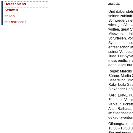
zurück.
Deutschland
Schweiz
Und dabei steht
seinen zukünft
Italien
Schwiegervater
International
wichtiges Vors
wollen, gerät S
Missverständn
Vorurteilen. Vo
Sympathien, se
er "es" schon 
seiner Verlobte
Jude. Für Sylva
muss endlich l
dabei alles nu
Regie: Marcus 
Bühne: Martin 
Besetzung: Mic
Raky, Leila Str
Alexander Hoff
KARTENVERK
Für diese Vera
Verkauf. Ticket
Alten Rathaus,
im Stadttheate
gekauft werden
Öffnungszeiten 
13:30 - 18:00 U
Reservierunge