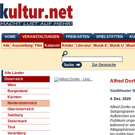
HOME
VERANSTALTUNGEN
FREIKARTEN
SPIELSTÄTTEN
KU
Alle
Ausstellung
Film
Kabarett
Kinder
Literatur
Musik-E
Musik-U
Musi
Zur Geosuche
Alle Länder
Österreich
Alfred Dorf
Wien
Stadttheater 
Burgenland
Kärnten
4. Dez. 2020
Niederösterreich
Alfred Dorfer z
Oberösterreich
Soloprogramm
Salzburg
Aufbrechen un
Publikum ung
Steiermark
während er vie
Tirol
Alltagsphänom
Vorarlberg
bis politischen