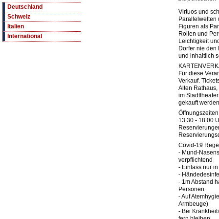
Deutschland
Virtuos und sch
Schweiz
Parallelwelten 
Figuren als Par
Italien
Rollen und Pers
International
Leichtigkeit un
Dorfer nie den 
und inhaltlich
KARTENVERK
Für diese Vera
Verkauf. Ticket
Alten Rathaus,
im Stadttheate
gekauft werden
Öffnungszeiten 
13:30 - 18:00 U
Reservierunge
Reservierungs
Covid-19 Regel
- Mund-Nasensch
verpflichtend
- Einlass nur i
- Händedesinf
- 1m Abstand h
Personen
- Auf Atemhygie
Armbeuge)
- Bei Krankhei
fern bleiben