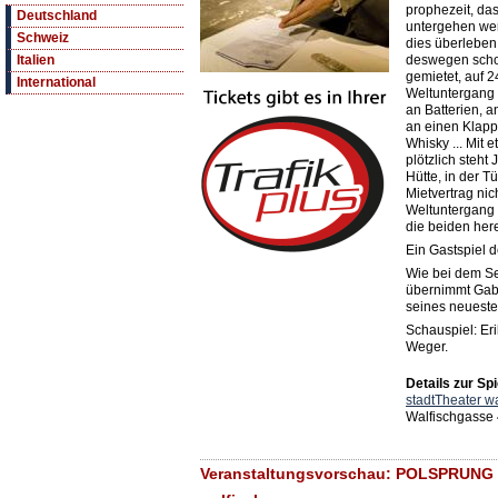
prophezeit, da
Deutschland
untergehen wer
Schweiz
dies überleben.
deswegen schon
Italien
gemietet, auf 
International
Weltuntergang 
an Batterien, 
an einen Klapp
Whisky ... Mit 
plötzlich steht
Hütte, in der T
Mietvertrag nic
Weltuntergang 
die beiden here
Ein Gastspiel 
Wie bei dem Sen
übernimmt Gabri
seines neueste
Schauspiel: Er
Weger.
Details zur Spi
stadtTheater w
Walfischgasse 
Veranstaltungsvorschau: POLSPRUNG -