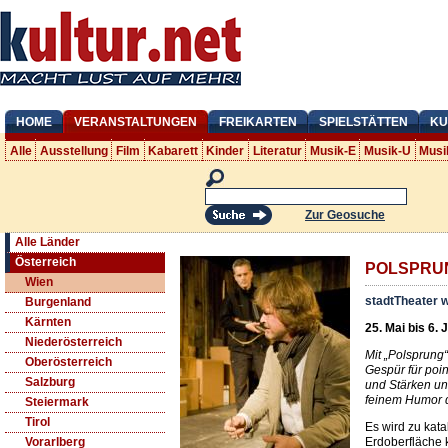
HOME
VERANSTALTUNGEN
FREIKARTEN
SPIELSTÄTTEN
KU
Alle
Ausstellung
Film
Kabarett
Kinder
Literatur
Musik-E
Musik-U
Musi
Zur Geosuche
Alle Länder
Österreich
POLSPRU
Wien
stadtTheater 
Burgenland
Kärnten
25. Mai bis 6. 
Niederösterreich
Mit „Polsprung“
Oberösterreich
Gespür für poi
Salzburg
und Stärken un
feinem Humor 
Steiermark
Tirol
Es wird zu kat
Erdoberfläch
Vorarlberg