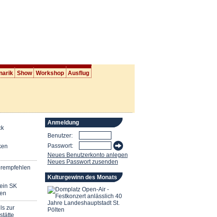
narik
Show
Workshop
Ausflug
Anmeldung
ck
Benutzer:
Passwort:
ken
Neues Benutzerkonto anlegen
Neues Passwort zusenden
erempfehlen
Kulturgewinn des Monats
mein SK
en
ls zur
stätte