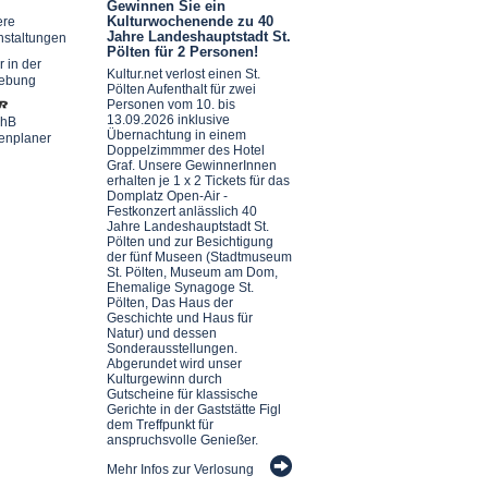
Gewinnen Sie ein
Kulturwochenende zu 40
ere
Jahre Landeshauptstadt St.
nstaltungen
Pölten für 2 Personen!
r in der
Kultur.net verlost einen St.
ebung
Pölten Aufenthalt für zwei
Personen vom 10. bis
13.09.2026 inklusive
chB
Übernachtung in einem
enplaner
Doppelzimmmer des Hotel
Graf. Unsere GewinnerInnen
erhalten je 1 x 2 Tickets für das
Domplatz Open-Air -
Festkonzert anlässlich 40
Jahre Landeshauptstadt St.
Pölten und zur Besichtigung
der fünf Museen (Stadtmuseum
St. Pölten, Museum am Dom,
Ehemalige Synagoge St.
Pölten, Das Haus der
Geschichte und Haus für
Natur) und dessen
Sonderausstellungen.
Abgerundet wird unser
Kulturgewinn durch
Gutscheine für klassische
Gerichte in der Gaststätte Figl
dem Treffpunkt für
anspruchsvolle Genießer.
Mehr Infos zur Verlosung