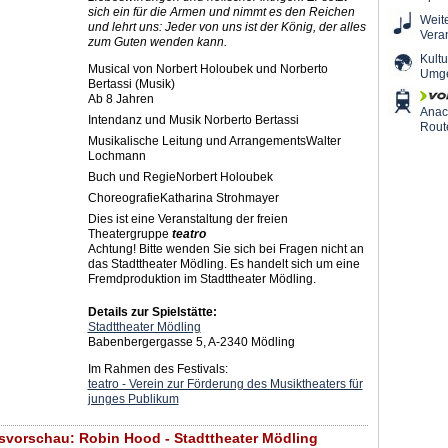
sich ein für die Armen und nimmt es den Reichen
Weit
und lehrt uns: Jeder von uns ist der König, der alles
Vera
zum Guten wenden kann.
Kultu
Musical von Norbert Holoubek und Norberto
Umg
Bertassi (Musik)
Ab 8 Jahren
Ana
Intendanz und Musik Norberto Bertassi
Rout
Musikalische Leitung und ArrangementsWalter
Lochmann
Buch und RegieNorbert Holoubek
ChoreografieKatharina Strohmayer
Dies ist eine Veranstaltung der freien
Theatergruppe
teatro
Achtung! Bitte wenden Sie sich bei Fragen nicht an
das Stadttheater Mödling. Es handelt sich um eine
Fremdproduktion im Stadttheater Mödling.
Details zur Spielstätte:
Stadttheater Mödling
Babenbergergasse 5, A-2340 Mödling
Im Rahmen des Festivals:
teatro - Verein zur Förderung des Musiktheaters für
junges Publikum
svorschau: Robin Hood - Stadttheater Mödling