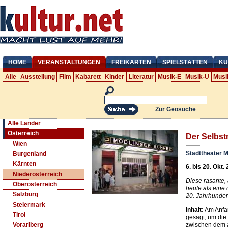
HOME
VERANSTALTUNGEN
FREIKARTEN
SPIELSTÄTTEN
KU
Alle
Ausstellung
Film
Kabarett
Kinder
Literatur
Musik-E
Musik-U
Musi
Zur Geosuche
Alle Länder
Österreich
Der Selbs
Wien
Stadttheater M
Burgenland
Kärnten
6. bis 20. Okt.
Niederösterreich
Diese rasante,
Oberösterreich
heute als eine
Salzburg
20. Jahrhunder
Steiermark
Inhalt:
Am Anfan
Tirol
gesagt, um die 
zwischen dem 
Vorarlberg