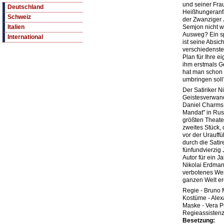
und seiner Fra
Deutschland
Heißhungeranfä
Schweiz
der Zwanziger 
Semjon nicht wi
Italien
Ausweg? Ein sp
International
ist seine Absic
verschiedenst
Plan für Ihre 
ihm erstmals G
hat man schon 
umbringen soll
Der Satiriker 
Geistesverwand
Daniel Charms,
Mandat" in Rus
größten Theate
zweites Stück,
vor der Urauffü
durch die Satir
fünfundvierzig
Autor für ein J
Nikolai Erdman
verbotenes Wer
ganzen Welt er
Regie - Bruno
Kostüme - Alex
Maske - Vera P
Regieassistenz
Besetzung: