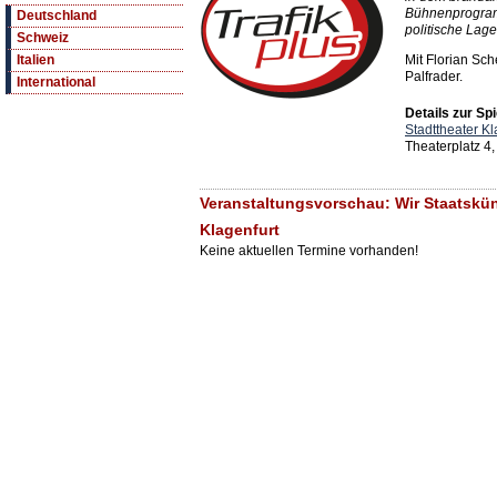
Bühnenprogramm
Deutschland
politische Lage
Schweiz
Mit Florian Sc
Italien
Palfrader.
International
Details zur Spi
Stadttheater Kl
Theaterplatz 4,
Veranstaltungsvorschau: Wir Staatsküns
Klagenfurt
Keine aktuellen Termine vorhanden!