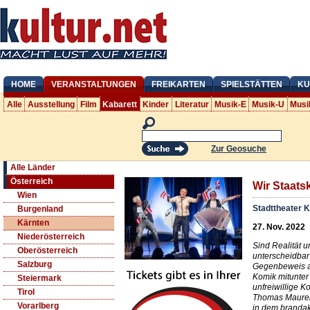
HOME
VERANSTALTUNGEN
FREIKARTEN
SPIELSTÄTTEN
KU
Alle
Ausstellung
Film
Kabarett
Kinder
Literatur
Musik-E
Musik-U
Musi
Zur Geosuche
Alle Länder
Österreich
Wir Staats
Wien
Stadttheater K
Burgenland
Kärnten
27. Nov. 2022
Niederösterreich
Sind Realität u
Oberösterreich
unterscheidbar?
Salzburg
Gegenbeweis an
Komik mitunter
Steiermark
unfreiwillige K
Tirol
Thomas Maurer 
Vorarlberg
in dem brandak