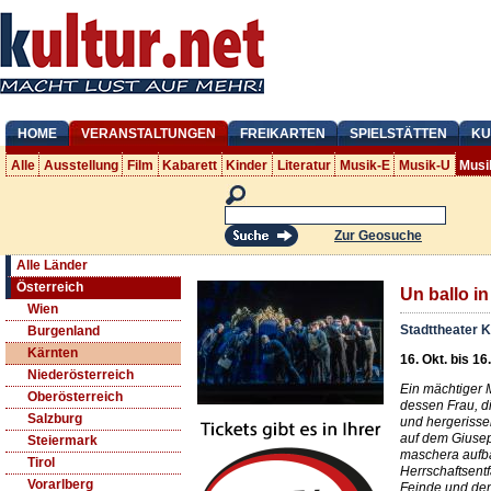
HOME
VERANSTALTUNGEN
FREIKARTEN
SPIELSTÄTTEN
KU
Alle
Ausstellung
Film
Kabarett
Kinder
Literatur
Musik-E
Musik-U
Musi
Zur Geosuche
Alle Länder
Österreich
Un ballo i
Wien
Stadttheater K
Burgenland
Kärnten
16. Okt. bis 16
Niederösterreich
Ein mächtiger 
Oberösterreich
dessen Frau, d
Salzburg
und hergerissen
auf dem Giusep
Steiermark
maschera aufb
Tirol
Herrschaftsent
Vorarlberg
Feinde und dem