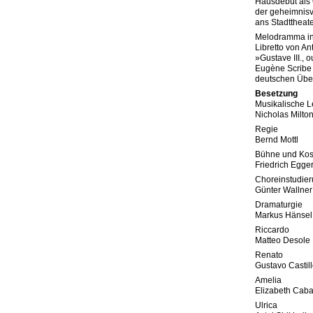
Hausdebüt als 
der geheimnisv
ans Stadttheate
Melodramma in 
Libretto von A
»Gustave III.,
Eugène Scribe /
deutschen Über
Besetzung
Musikalische L
Nicholas Milto
Regie
Bernd Mottl
Bühne und Ko
Friedrich Egger
Choreinstudie
Günter Wallner
Dramaturgie
Markus Hänsel
Riccardo
Matteo Desole
Renato
Gustavo Castil
Amelia
Elizabeth Caba
Ulrica