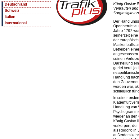
König Gustav II
Deutschland
Vertrauten und 
Schweiz
Sorglosigkeit 
Italien
Der Handlungs
International
Oper beruht au
Jahre 1792 wur
seinerzeit eine
der europäisch
Maskenballs an
Betreiben eine
angeschossen 
seinen Verletz
Darstellung ei
geriet Verdi jed
neapolitanisc
Handlung nach 
den Gouverneu
worden war, ak
schließlich für
In seiner erste
Klagenfurt verl
Handlung von 
Psychogramm ei
wieder an den 
König Gustav II
verkörpert, der
als Rodolfo in
außerdem kehrt