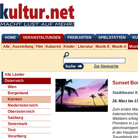
HOME
VERANSTALTUNGEN
FREIKARTEN
SPIELSTÄTTEN
KU
Alle
Ausstellung
Film
Kabarett
Kinder
Literatur
Musik-E
Musik-U
Musi
Zur Geosuche
Alle Länder
Österreich
Sunset Bo
Wien
Stadttheater K
Burgenland
Kärnten
28. März bis 2
Niederösterreich
Zum ersten Mal
Oberösterreich
österreichisch
Salzburg
Webbers erfolg
Premiere in Lon
Steiermark
gleichnamigem
Tirol
in der Hauptrol
Vorarlberg
Traumfabrik H