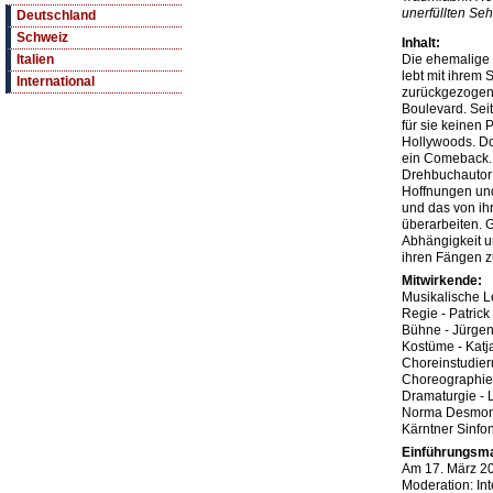
unerfüllten Seh
Deutschland
Schweiz
Inhalt:
Die ehemalige
Italien
lebt mit ihrem
International
zurückgezogen
Boulevard. Seit
für sie keinen 
Hollywoods. Do
ein Comeback. 
Drehbuchautor J
Hoffnungen und
und das von ih
überarbeiten. G
Abhängigkeit un
ihren Fängen zu
Mitwirkende:
Musikalische L
Regie - Patrick
Bühne - Jürgen
Kostüme - Katj
Choreinstudier
Choreographie
Dramaturgie - 
Norma Desmon
Kärntner Sinfo
Einführungsma
Am 17. März 2
Moderation: In