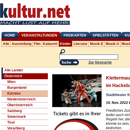
HOME
VERANSTALTUNGEN
FREIKARTEN
SPIELSTÄTTEN
KU
Alle
Ausstellung
Film
Kabarett
Kinder
Literatur
Musik-E
Musik-U
Musi
Zur Geosuche
Alle Länder
Österreich
Klettermau
Wien
im Hackeb
Burgenland
Kärnten
Stadttheater K
Niederösterreich
19. Nov. 2022 
Oberösterreich
Friedliches Zu
Salzburg
leider auch ni
Steiermark
Regeln her, die
Tirol
könnte es sein
bedrohen.
Vorarlberg