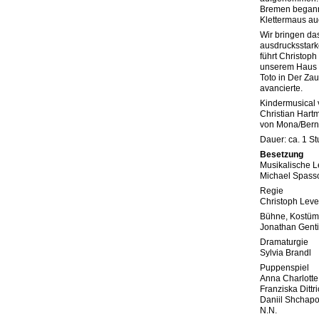
Bremen begann
Klettermaus a
Wir bringen da
ausdrucksstark
führt Christop
unserem Haus 
Toto in Der Za
avancierte.
Kindermusical 
Christian Hart
von Mona/Bern
Dauer: ca. 1 S
Besetzung
Musikalische L
Michael Spass
Regie
Christoph Lev
Bühne, Kostüm
Jonathan Gent
Dramaturgie
Sylvia Brandl
Puppenspiel
Anna Charlott
Franziska Dittr
Daniil Shchap
N.N.