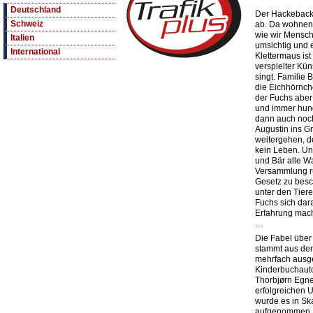
Deutschland
Der Hackebacke
Schweiz
ab. Da wohnen T
wie wir Mensch
Italien
umsichtig und e
International
Klettermaus is
verspielter Kün
singt. Familie 
die Eichhörnche
der Fuchs aber 
und immer hun
dann auch noc
Augustin ins Gr
weitergehen, de
kein Leben. U
und Bär alle W
Versammlung ru
Gesetz zu besc
unter den Tiere
Fuchs sich dara
Erfahrung mach
…
Die Fabel über
stammt aus de
mehrfach ausg
Kinderbuchauto
Thorbjørn Egne
erfolgreichen 
wurde es in Sk
aufgenommen. M