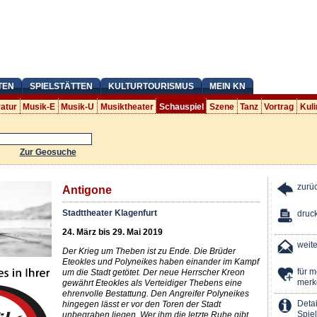
TEN
SPIELSTÄTTEN
KULTURTOURISMUS
MEIN KN
ratur
Musik-E
Musik-U
Musiktheater
Schauspiel
Szene
Tanz
Vortrag
Kuli
Zur Geosuche
zurü
Antigone
Stadttheater Klagenfurt
druc
24. März bis 29. Mai 2019
weit
Der Krieg um Theben ist zu Ende. Die Brüder
Eteokles und Polyneikes haben einander im Kampf
für 
um die Stadt getötet. Der neue Herrscher Kreon
merk
gewährt Eteokles als Verteidiger Thebens eine
ehrenvolle Bestattung. Den Angreifer Polyneikes
Detai
hingegen lässt er vor den Toren der Stadt
Spiel
unbegraben liegen. Wer ihm die letzte Ruhe gibt,