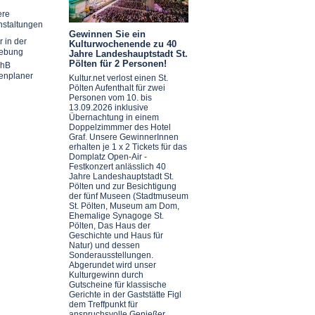
ere
nstaltungen
Gewinnen Sie ein
r in der
Kulturwochenende zu 40
ebung
Jahre Landeshauptstadt St.
Pölten für 2 Personen!
chB
enplaner
Kultur.net verlost einen St.
Pölten Aufenthalt für zwei
Personen vom 10. bis
13.09.2026 inklusive
Übernachtung in einem
Doppelzimmmer des Hotel
Graf. Unsere GewinnerInnen
erhalten je 1 x 2 Tickets für das
Domplatz Open-Air -
Festkonzert anlässlich 40
Jahre Landeshauptstadt St.
Pölten und zur Besichtigung
der fünf Museen (Stadtmuseum
St. Pölten, Museum am Dom,
Ehemalige Synagoge St.
Pölten, Das Haus der
Geschichte und Haus für
Natur) und dessen
Sonderausstellungen.
Abgerundet wird unser
Kulturgewinn durch
Gutscheine für klassische
Gerichte in der Gaststätte Figl
dem Treffpunkt für
anspruchsvolle Genießer.