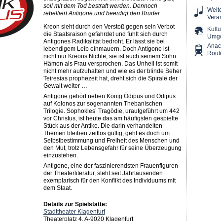
soll mit dem Tod bestraft werden. Dennoch
Weit
rebelliert Antigone und beerdigt den Bruder.
Vera
Kreon sieht durch den Verstoß gegen sein Verbot
Kultu
die Staatsraison gefährdet und fühlt sich durch
Umg
Antigones Radikalität bedroht. Er lässt sie bei
Ana
lebendigem Leib einmauern. Doch Antigone ist
Rout
nicht nur Kreons Nichte, sie ist auch seinem Sohn
Hämon als Frau versprochen. Das Unheil ist somit
nicht mehr aufzuhalten und wie es der blinde Seher
Teiresias prophezeit hat, dreht sich die Spirale der
Gewalt weiter …
Antigone gehört neben König Ödipus und Ödipus
auf Kolonos zur sogenannten Thebanischen
Trilogie. Sophokles’ Tragödie, uraufgeführt um 442
vor Christus, ist heute das am häufigsten gespielte
Stück aus der Antike. Die darin verhandelten
Themen bleiben zeitlos gültig, geht es doch um
Selbstbestimmung und Freiheit des Menschen und
den Mut, trotz Lebensgefahr für seine Überzeugung
einzustehen.
Antigone, eine der faszinierendsten Frauenfiguren
der Theaterliteratur, steht seit Jahrtausenden
exemplarisch für den Konflikt des Individuums mit
dem Staat.
Details zur Spielstätte:
Stadttheater Klagenfurt
Theaterplatz 4, A-9020 Klagenfurt