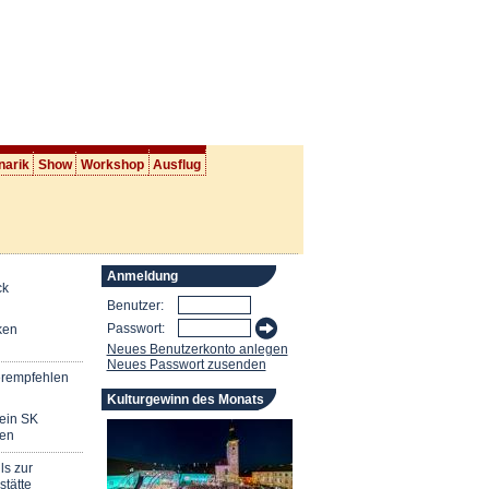
narik
Show
Workshop
Ausflug
Anmeldung
ck
Benutzer:
Passwort:
ken
Neues Benutzerkonto anlegen
Neues Passwort zusenden
erempfehlen
Kulturgewinn des Monats
mein SK
en
ls zur
stätte