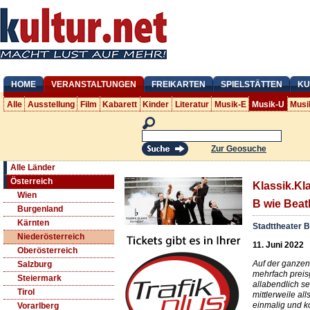
HOME
VERANSTALTUNGEN
FREIKARTEN
SPIELSTÄTTEN
KU
Alle
Ausstellung
Film
Kabarett
Kinder
Literatur
Musik-E
Musik-U
Musi
Zur Geosuche
Alle Länder
Österreich
Klassik.Kl
Wien
B wie Beat
Burgenland
Kärnten
Stadttheater 
Niederösterreich
11. Juni 2022
Oberösterreich
Auf der ganzen 
Salzburg
mehrfach prei
Steiermark
allabendlich s
Tirol
mittlerweile al
einmalig und k
Vorarlberg