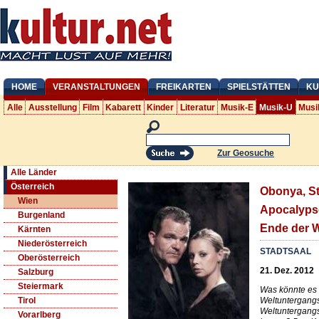
HOME
VERANSTALTUNGEN
FREIKARTEN
SPIELSTÄTTEN
KU
Alle
Ausstellung
Film
Kabarett
Kinder
Literatur
Musik-E
Musik-U
Musi
Zur Geosuche
Alle Länder
Österreich
Obonya, St
Wien
Apocalypse
Burgenland
Ende der W
Kärnten
Niederösterreich
STADTSAAL
Oberösterreich
21. Dez. 2012
Salzburg
Steiermark
Was könnte es
Weltuntergangs
Tirol
Weltuntergangs
Vorarlberg