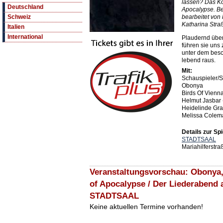
lassen? Das Ko
Deutschland
Apocalypse. B
bearbeitet von
Schweiz
Katharina Stra
Italien
International
Plaudernd über
führen sie uns
unter dem besc
lebend raus.
Mit:
Schauspieler/S
Obonya
Birds Of Vienna
Helmut Jasbar 
Heidelinde Gra
Melissa Colema
Details zur Spi
STADTSAAL
Mariahilferstr
Veranstaltungsvorschau: Obonya,
of Apocalypse / Der Liederabend 
STADTSAAL
Keine aktuellen Termine vorhanden!